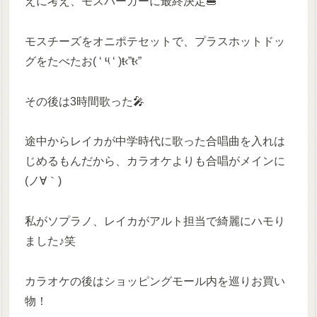
えに考え、モスバーガーに最終決定🍔
モスチーズをオニポテセットで、プラスホットドッ
グをたべたお( ‘ ༥ ‘ )ŧ‹”ŧ‹”
その後は3時間歌った🎤
途中からレイカが中学時代に歌った合唱曲を入れは
じめるもんだから、カラオケよりも合唱がメインに
(ノ∀｀)
私がソプラノ、レイカがアルト担当で綺麗にハモり
ました♪笑
カラオケの後はショッピングモール内を巡りお買い
物！