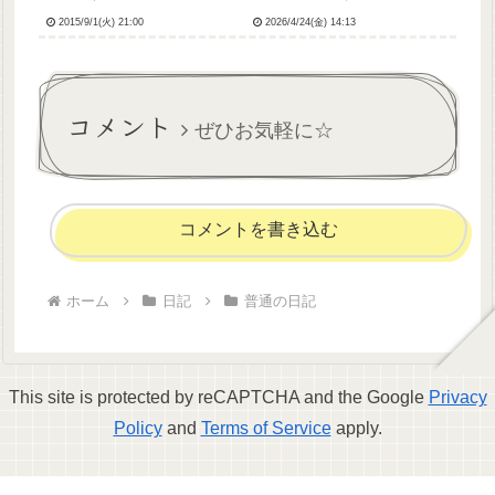
は生理痛だったようで、今朝
に……火事も一刻も早く鎮火
2015/9/1(火) 21:00
2026/4/24(金) 14:13
起きたら頭はぐわんぐわんす
してほしいです。はてさて今
るわお腹も痛いわ、頭もお腹
週もお仕事頑張っておりまし
もどんどこどんどこ、起き上
た！体調不良でお休みしてた
がれないほどしんどくてしん
大ベテランさん、今月いっぱ
どくて、午前中は休ませても
いで退職されてしまうそうで
コメント
らって...
ショック...
ぜひお気軽に☆
コメントを書き込む
ホーム
日記
普通の日記
This site is protected by reCAPTCHA and the Google
Privacy
Policy
and
Terms of Service
apply.