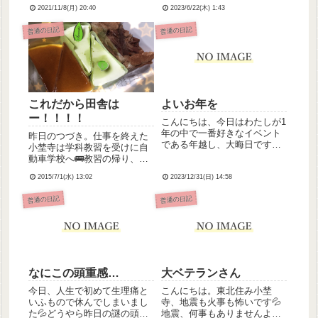
で、演奏をするということに
(何)母、所謂大人の発達障害
2021/11/8(月) 20:40
2023/6/22(木) 1:43
なり、今日予行練習してたん
ってやつで、時々コミニュケ
ですがそれがすごかったのよ
ーションがドッチボールにな
普通の日記
普通の日記
😳全然自信ないと言いながら
っちゃうことありまして。わ
も上手に演奏してたクラリネ
たしも理解がまだまだ足りて
ットの若手介護スタッフさん
ないなって反省しました。母
小柄な...
ごめ...
これだから田舎は
よいお年を
ー！！！！
こんにちは、今日はわたしが1
年の中で一番好きなイベント
昨日のつづき。仕事を終えた
である年越し、大晦日です！
小埜寺は学科教習を受けに自
いろいろ忙しいけど、なんか
動車学校へ🚌教習の帰り、総
年末独特の雰囲気好きなんで
師長に言われた通りケーキを
すよね。お仕事の方には本当
2015/7/1(水) 13:02
2023/12/31(日) 14:58
購入。早く帰りたいのに、バ
に感謝です。ではでは、よい
スはあと1時間待たないと来な
普通の日記
普通の日記
お年を✨
い。生もの持ってるから早く
帰りたいのだけど…と思いつ
つどうしようか考える💦お金
ある...
なにこの頭重感…
大ベテランさん
今日、人生で初めて生理痛と
こんにちは。東北住み小埜
いふもので休んでしまいまし
寺、地震も火事も怖いです💦
た💦どうやら昨日の謎の頭痛
地震、何事もありませんよう