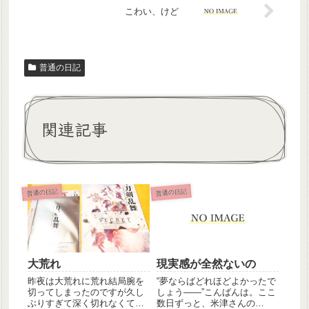
こわい、けど
普通の日記
関連記事
普通の日記
普通の日記
大荒れ
現実感が全然ないの
昨夜は大荒れに荒れ結局腕を
“夢ならばどれほどよかったで
切ってしまったのですが久し
しょう――”こんばんは。ここ
ぶりすぎて深く切れなくてそ
数日ずっと、米津さんの