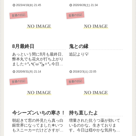
れがまた悲しくてめそめそ真
「Lemon」と平井堅さんの
2023/4/19(水) 21:45
2020/9/26(土) 21:34
夜中に死にたくなってコンビ
「ノンフィクション」を繰り
ニで硫化水素の洗剤買えるか
返し聴いています。どちら
普通の日記
普通の日記
なとか市内に自殺名所あるか
も、亡くなった方を想って作
調べたり車でどっか遠くまで
詞作曲されたそうで。*元父
行こうかとか考えたりしたけ
(血は繋がっている)が亡くな
ど一度...
った...
8月最終日
鬼との縁
あっという間に8月も最終日、
追記より💡
弊本丸でも花火が打ち上がり
ました✧*｡٩(ˊωˋ*)و✧*｡今日も
今日とて入浴中介助だったん
2020/8/31(月) 21:14
2018/2/3(土) 22:05
ですが、外介助さんが比較的
歳の近い女の子たち2人だった
普通の日記
普通の日記
ので、気持ち的にすごくやり
やすかったです( ˙꒳​˙ )2人とも
わ...
今シーズンいちの寒さ！
持ち直したよ
朝起きて窓の外見たら真っ白
増量された抗うつ薬が効いて
銀世界になってました❄いつ
いるのかな。生きておりま
もスニーカーだけどさすがに
す。今日は穏やかな気持ちで
ブーツで出勤しました。今日
一日を過ごすことができまし