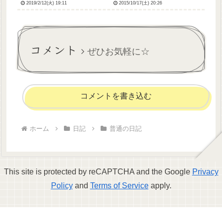
2019/2/12(火) 19:11
2015/10/17(土) 20:26
は今シーズンで1番寒かった気
た。あんなにしにたいしにた
がします！:(´◦ω◦｀):ｶﾀｶﾀ明日
いと酷かった希死念慮が、憑
の天気予報、県内では最高気
き物が落ちたみたいになくな
温がマイナスの地域もあるみ
りました。ほとんどなんにも
たい。まじか。で...
しないでぼーっとしていた一
コメント
日だった...
ぜひお気軽に☆
コメントを書き込む
ホーム
日記
普通の日記
This site is protected by reCAPTCHA and the Google
Privacy
Policy
and
Terms of Service
apply.