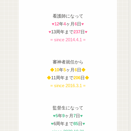
看護師になって
♥
12
年
4
ヶ月
6
日
♥
♥
13周年まで
237
日
♥
= since 2014.4.1 =
審神者就任から
◆
10
年
5
ヶ月
6
日
◆
◆
11周年まで
206
日
◆
= since 2016.3.1 =
監督生になって
♥
5
年
9
ヶ月
7
日
♥
♥
6周年まで
85
日
♥