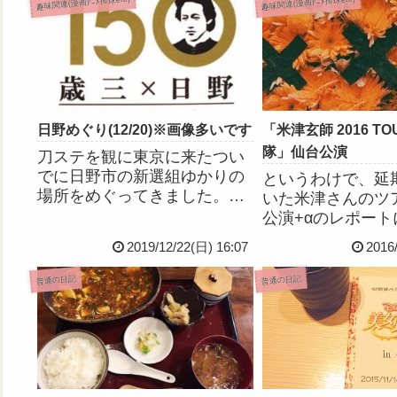
趣味関連(漫画ｱﾆﾒ排球etc)
趣味関連(漫画ｱﾆﾒ排球etc)
日野めぐり(12/20)※画像多いです
「米津玄師 2016 TOU
隊」仙台公演
刀ステを観に東京に来たつい
でに日野市の新選組ゆかりの
というわけで、延
場所をめぐってきました。八
いた米津さんのツ
坂神社！天然理心流奉納額と
公演+αのレポート
いうものにのちの沖田総司と
す。画像たくさん
2019/12/22(日) 16:07
2016
近藤勇の名前があるそうで
ので追記から。延
す。御朱印にだんだら模様！
ときは脱力して途
普通の日記
普通の日記
つぎは日野宿交流館というと
しまったけど、無
ころに新選組関連のおみやげ
けて良かった！
があると...