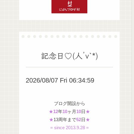
記念日♡(人’v`*)
2026/08/07 Fri 06:35:00
ブログ開設から
★
12
年
10
ヶ月
10
日
★
★
13周年まで
52
日
★
= since 2013.9.28 =