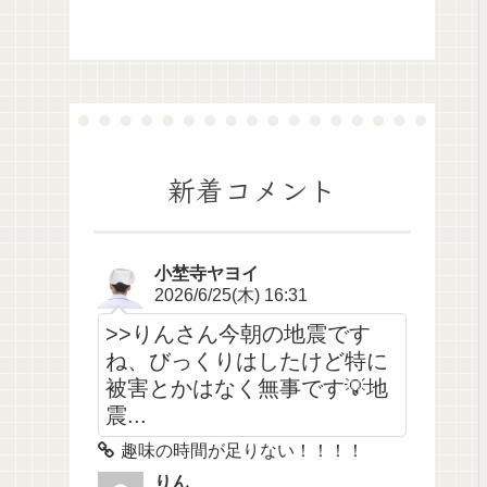
新着コメント
小埜寺ヤヨイ
2026/6/25(木) 16:31
>>りんさん今朝の地震です
ね、びっくりはしたけど特に
被害とかはなく無事です💡地
震...
趣味の時間が足りない！！！！
りん