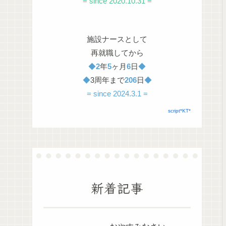
= since 2020.10.31 =
施設ナースとして
再就職してから
◆
2
年
5
ヶ月
6
日
◆
◆
3周年まで
206
日
◆
= since 2024.3.1 =
script*KT*
新着記事