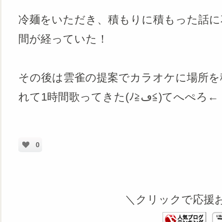
冷麺をいただき、積もりに積もった話に
間が経っていた！
その後は雲雀の提案でカラオケに場所を
れて1時間歌ってきた(ﾉ≧ڡ≦)てへぺろ←
0
＼クリックで応援