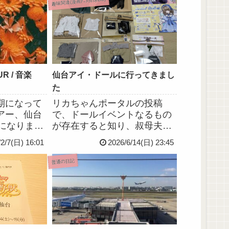
趣味関連(漫画ｱﾆﾒ排球etc)
R / 音楽
仙台アイ・ドールに行ってきまし
た
期になって
リカちゃんポータルの投稿
アー、仙台
で、ドールイベントなるもの
になりま
が存在すると知り、叔母夫妻
のっけてる
と一緒に仙台のドールイベン
/2/7(日) 16:01
2026/6/14(日) 23:45
期になった
ト、「仙台アイ・ドール
方に暮れて
VOL.19」に初参加してきまし
普通の日記
事に観に行
た！！！！リカちゃん用の1/6
ドール服と、ねんどろいどど
ーる用1/12ドール服を買い...