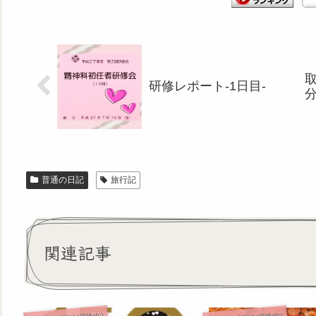
研修レポート‐1日目‐
普通の日記
旅行記
関連記事