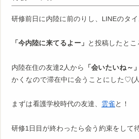
研修前日に内陸に前のりし、LINEのタ
「今内陸に来てるよー」
と投稿したとこ
内陸在住の友達2人から
「会いたいね～
かくなので滞在中に会うことにした♡(人’v
まずは看護学校時代の友達、
雲雀
と！
研修1日目が終わったら会う約束をして