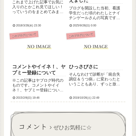
えました
これまで上げた記事でお気に
入りのとかこれ見てほしい！
ブログを開設した当初、看護
っていうのをまとめてみまし
学生だった頃のわたしとナイ
た(・ω・)およそ4年半ぶんか
チンゲールさんの写真です。
ら抜粋、カテゴリごちゃま
とりあえず、なんだろう。当
ぜ。見ていただけたら嬉しい
2018/3/28(水) 23:30
2025/9/28(日) 0:00
時の自分に声を掛けるとした
です。ブラウザバックで戻っ
ら、何て言おうかなとかいろ
このブログについて
このブログについて
てね。20143/25 すべてが報わ
いろ考えてるんですけど、な
れた日» 夢じゃない...
んか上手くことばがまとめら
れないです汗途中看護から離
れた時...
コメントやイイネ！、ヤ
ひっさびさに
プミー登録について
そんなわけで診断が「統合失
調症＆うつ病」に変わったと
※この記事はヤプログ時代の
いうこともあり、ずっと放置
ものです。コメントやイイ
していたHPを数年ぶりに更新
ネ！、ヤプミー登録について
しました。あとねすっごい今
改めて表記しておきますm(_
更なんですけど、先月28日に
2015/2/8(日) 19:46
2019/10/26(土) 22:49
_)m‐当ブログのヤプミー登録
弊ブログは開設6周年を迎えて
について‐ヤプミー登録や解除
おりました…。忘れてたとい
はご自由にしてやってくださ
うか抑うつ状態でそれどこ
い♪(´▽`)‐私からのヤプミー登
ろ...
録について‐ヤプ...
コメント
ぜひお気軽に☆