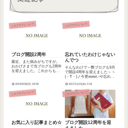
このブログについて
このブログについて
ブログ開設2周年
忘れていたわけじゃない
んでつ
最近、また病みがちですが。
おかげさまで当ブログも2周年
そんなわけで～弊ブログも9月
を迎えました。これからも気
で開設4周年を迎えました～ヽ
持ちを素直に綴りながら生き
(・∇・)ノ今更wwwいや忘れて
てゆきます。どんなにつらく
いたわけじゃなくて、当日に
ても、生きることは絶対にや
2015/9/28(月) 19:09
2017/11/15(水) 3:34
ちゃんと記事上げようと文章
めません。ブログ、著者とも
打ってたのに寝落ちしちゃっ
このブログについて
このブログについて
ども、今後もどうぞよろしく
てて、下書き記事をずっとそ
お願いしますm(_ _)m
のままにしてたという💦4年前
は国試前で緊張が半端...
お気に入り記事まとめ☆
ブログ開設12周年を迎