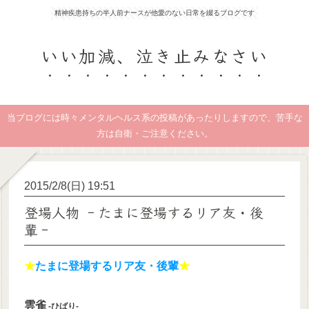
精神疾患持ちの半人前ナースが他愛のない日常を綴るブログです
いい加減、泣き止みなさい
当ブログには時々メンタルヘルス系の投稿があったりしますので、苦手な
方は自衛・ご注意ください。
2015/2/8(日) 19:51
登場人物 ‐たまに登場するリア友・後
輩‐
★
たまに登場するリア友・後輩
★
雲雀
‐ひばり‐