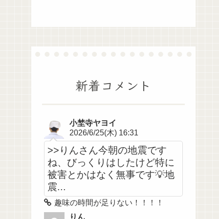
新着コメント
小埜寺ヤヨイ
2026/6/25(木) 16:31
>>りんさん今朝の地震です
ね、びっくりはしたけど特に
被害とかはなく無事です💡地
震...
趣味の時間が足りない！！！！
りん