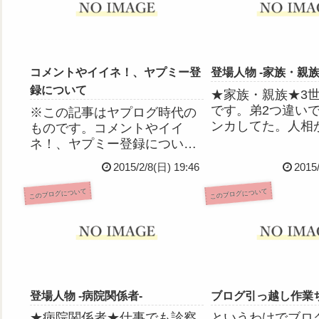
コメントやイイネ！、ヤプミー登
登場人物 ‐家族・親族
録について
★家族・親族★3
です。弟2つ違い
※この記事はヤプログ時代の
ンカしてた。人相
ものです。コメントやイイ
でガラ悪く見える
ネ！、ヤプミー登録について
なんだ本当は。キ
改めて表記しておきますm(_
2015/2/8(日) 19:46
2015
けど。ブレイクダ
_)m‐当ブログのヤプミー登録
球、ラグビー、水
について‐ヤプミー登録や解除
このブログについて
このブログについて
ノ、料理…とだい
はご自由にしてやってくださ
できるハイスペッ
い♪(´▽`)‐私からのヤプミー登
育学生...
録について‐ヤプ...
登場人物 ‐病院関係者‐
ブログ引っ越し作業
★病院関係者★仕事でも診察
というわけでブロ