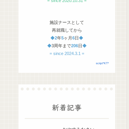
= since 2020.10.31 =
施設ナースとして
再就職してから
◆
2
年
5
ヶ月
6
日
◆
◆
3周年まで
206
日
◆
= since 2024.3.1 =
script*KT*
新着記事