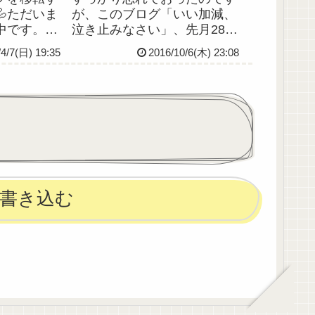
ただいま
が、このブログ「いい加減、
中です。パ
泣き止みなさい」、先月28日
記事は消え
で開設3周年だったんですよ
/4/7(日) 19:35
2016/10/6(木) 23:08
画像が直リ
ね…！訪問してくださる皆さ
するので、
んのおかげです、おかげさま
してます。
です。本当にありがとうござ
プログさんか
います。思い出せばこのブロ
大変な作業
グを立ち上げた当初は、国試
を控...
書き込む