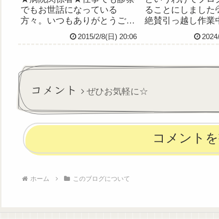
でもお世話になっている
ることにしました
方々。いつもありがとうござ
絶賛引っ越し作業
います。総師長希死念慮と自
スワードかけてた
2015/2/8(日) 20:06
2024
傷行為で荒んでいた小埜寺を
てしまってたり、
拾って雇ってくれた張本人。
ンクになってたり
職員皆に慕われている頼もし
ひたすら直す作業
いおばあちゃん。後期高齢者
いやー1度目のヤ
だけどバリバリ現役。この人
らの移転のときも
コメント
ぜひお気軽に☆
に出会わな...
だっ...
コメントを
ホーム
このブログについて