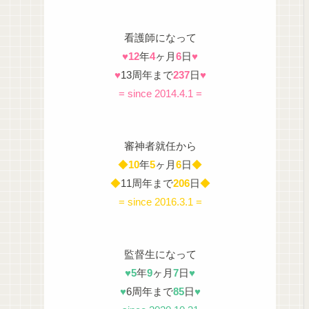
看護師になって
♥
12
年
4
ヶ月
6
日
♥
♥
13周年まで
237
日
♥
= since 2014.4.1 =
審神者就任から
◆
10
年
5
ヶ月
6
日
◆
◆
11周年まで
206
日
◆
= since 2016.3.1 =
監督生になって
♥
5
年
9
ヶ月
7
日
♥
♥
6周年まで
85
日
♥