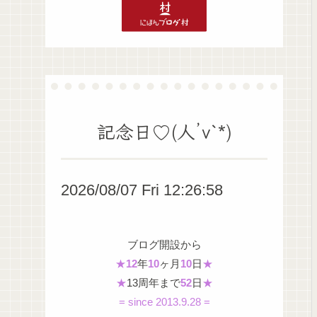
記念日♡(人’v`*)
2026/08/07 Fri 12:26:59
ブログ開設から
★
12
年
10
ヶ月
10
日
★
★
13周年まで
52
日
★
= since 2013.9.28 =