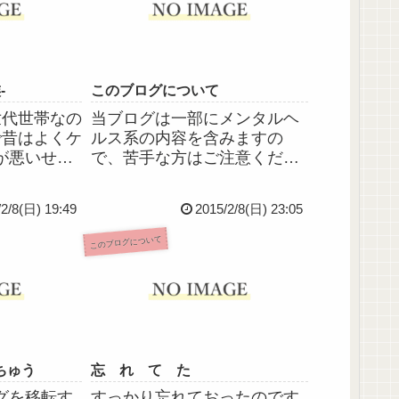
‐
このブログについて
世代世帯なの
当ブログは一部にメンタルヘ
で昔はよくケ
ルス系の内容を含みますの
が悪いせい
で、苦手な方はご注意くださ
けどいい奴
い。※ヘビーな内容の日記な
レると怖い
どにはパスワード制限をかけ
/2/8(日) 19:49
2015/2/8(日) 23:05
ンス、野
ています。パスワードについ
泳、ピア
てはこちらコメントやイイ
このブログについて
たい何でも
ネ！、ヤプミー登録について
クな幼児教
登場人物…家族・親族／病院
関係者／た...
ちゅう
忘 れ て た
グを移転す
すっかり忘れておったのです