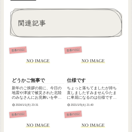
関連記事
普通の日記
普通の日記
どうかご無事で
仕様です
新年のご挨拶の前に、今日の
ちょっと落ちてましたが持ち
地震や津波で被災された北陸
直しましたすみません💦たま
のみなさんにお見舞いを申し
に卑屈になるのは仕様ですの
上げます。寒さと夜も更けて
で気にしないでください(´･ω･
2024/1/1(月) 23:31
2021/1/5(火) 21:40
真っ暗ななか、何度も余震が
`)
続いて不安になられているか
普通の日記
普通の日記
もしれません……。無事を祈
ることしかできないのが本当
に申し訳なく、とてももどか
しい思...