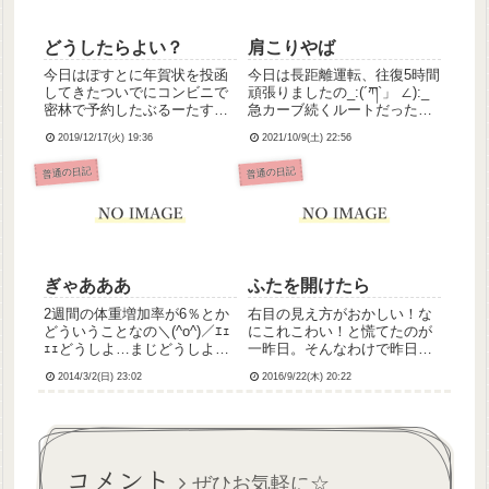
どうしたらよい？
肩こりやば
今日はぽすとに年賀状を投函
今日は長距離運転、往復5時間
してきたついでにコンビニで
頑張りましたの_:(´ཀ`」 ∠):_
密林で予約したぶるーたすの
急カーブ続くルートだったし
支払いをしてきましたなの
途中高速も走ったしで流石に
2019/12/17(火) 19:36
2021/10/9(土) 22:56
に、なのに！入金したあとに
疲れました💦慣れない道で緊
「入荷できなかったらそのと
張してハンドル握る手に力が
普通の日記
普通の日記
きはごめん(要約)」というメ
入りまくり、今肩がバキバキ
ールがきたので急いでえいち
です( ；∀；)湿布なり塗り薬な
えむぶいでも予約注文したの
りなんかやれ...
だが大...
ぎゃあああ
ふたを開けたら
2週間の体重増加率が6％とか
右目の見え方がおかしい！な
どういうことなの＼(^o^)／ｴｪ
にこれこわい！と慌てたのが
ｪｪどうしよ…まじどうしよ…
一昨日。そんなわけで昨日眼
とりあえず明日は歩って学校
科に行ってきたんですが。結
2014/3/2(日) 23:02
2016/9/22(木) 20:22
行ってみるかな…そのために
論から述べると、なんともあ
も余裕持って起きないと。遅
りませんでした(∗ ❛⃘ ▿ ❜⃘ ∗)
刻常習犯の私、大丈夫か？う
朝起きたら右目の視力回復し
ん、寝よう。
てて、自分でもアレこれ大丈
夫なんじゃない？と...
コメント
ぜひお気軽に☆