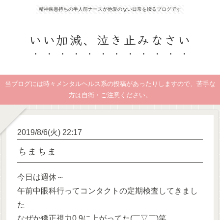
精神疾患持ちの半人前ナースが他愛のない日常を綴るブログです
いい加減、泣き止みなさい
当ブログには時々メンタルヘルス系の投稿があったりしますので、苦手な
方は自衛・ご注意ください。
2019/8/6(火) 22:17
ちまちま
今日は週休～
午前中眼科行ってコンタクトの定期検査してきまし
た
なぜか矯正視力0.9に上がってた(￣▽￣)笑