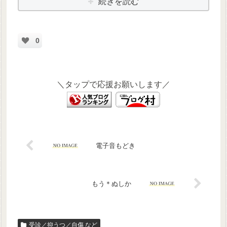
続きを読む
0
＼タップで応援お願いします／
電子音もどき
もう＊ぬしか
受診／抑うつ／自傷 など