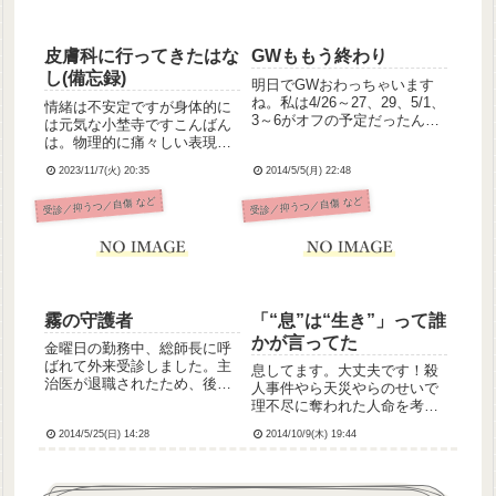
皮膚科に行ってきたはな
GWももう終わり
し(備忘録)
明日でGWおわっちゃいます
ね。私は4/26～27、29、5/1、
情緒は不安定ですが身体的に
3～6がオフの予定だったんで
は元気な小埜寺ですこんばん
すが28日は体調不良で早退(っ
は。物理的に痛々しい表現あ
てかもはや欠勤)したため、
るので苦手な人は逃げてね。
4/26～29も実質4連休にしてし
2023/11/7(火) 20:35
2014/5/5(月) 22:48
※わたし、ささくれとか足の
まいました；入職1ヶ月満たな
爪とか剝がしちゃう悪癖(自傷
受診／抑うつ／自傷 など
受診／抑うつ／自傷 など
い新人の癖に休んじゃった⤵︎
癖？)があって。左足の母趾の
い...
爪の左端、肉ごと引っ張って
出血させちゃって、止血はで
き...
霧の守護者
「“息”は“生き”」って誰
かが言ってた
金曜日の勤務中、総師長に呼
ばれて外来受診しました。主
息してます。大丈夫です！殺
治医が退職されたため、後任
人事件やら天災やらのせいで
の主治医の診察でした。仕事
理不尽に奪われた人命を考え
が覚えられずうまくいかない
たら、希死念慮にとらわれて
こと調子が悪いと勤務中なの
2014/5/25(日) 14:28
2014/10/9(木) 19:44
ばかりじゃダメだと思いまし
に泣いては外来に下りてくる
た😰実は主治医に「小埜寺さ
ことそれらが原因で先輩看護
んの抑うつには女性ホルモン
師に嫌われているのではない
に連動したパターンがあるよ