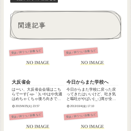
関連記事
受診／抑うつ／自傷 など
受診／抑うつ／自傷 など
大反省会
今日からまた学校へ
はーい、大反省会会場はこち
今日からまた学校に戻った戻
らでーす(´-ω-｀)いやはや先週
ってきたはいいけど、吐き気
はめちゃくちゃ後ろ向きでし
と嘔吐がやばい(-_-;)胃が全く
たね、病み記事ばっかですみ
食べ物受け付けてくれない…
2015/8/25(火) 23:57
2013/10/4(金) 17:10
ませんでした💦ただこれだけ
食べても戻してしまう健胃薬
は約束。どんなにしんどくて
は出してもらってるけど、全
受診／抑うつ／自傷 など
受診／抑うつ／自傷 など
も、生きることはやめない。
然治まんないかれこれ2ヶ月間
最悪の解決手段は選ばない。
吐き気に悩まされてる特にこ
主治医にも総師長にも、家...
こんとこ2週間で悪化し...