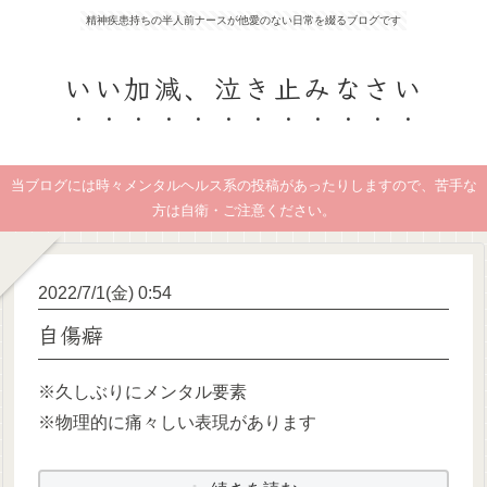
精神疾患持ちの半人前ナースが他愛のない日常を綴るブログです
いい加減、泣き止みなさい
当ブログには時々メンタルヘルス系の投稿があったりしますので、苦手な
方は自衛・ご注意ください。
2022/7/1(金) 0:54
自傷癖
※久しぶりにメンタル要素
※物理的に痛々しい表現があります