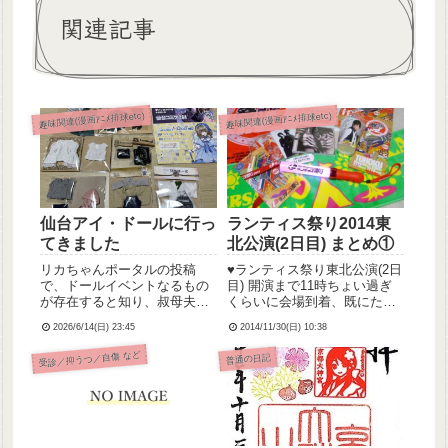
関連記事
趣味関連(漫画ｱﾆﾒ排球etc)
趣味関連(漫画ｱﾆﾒ排球etc)
仙台アイ・ドールに行っ
ランティス祭り2014東
てきました
北公演(2日目) まとめ①
リカちゃんポータルの投稿
♥︎ランティス祭り東北公演(2日
で、ドールイベントなるもの
目) 開演まで11時ちょい過ぎ
が存在すると知り、叔母夫妻
くらいに会場到着、既にたく
と一緒に仙台のドールイベン
さんの人が開場を待っていま
2026/6/14(日) 23:45
2014/11/30(日) 10:38
ト、「仙台アイ・ドール
した。女性が多いなーという
VOL.19」に初参加してきまし
印象。(後に白石稔さんのMC
受診／抑うつ／自傷 など
普通の日記
た！！！！リカちゃん用の1/6
から８割が女性客だと判明)開
ドール服と、ねんどろいどど
場は11時の予定でしたが、若
ーる用1/12ドール服を買い...
干遅れていたみた...