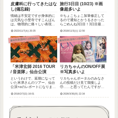
皮膚科に行ってきたはな
旅行3日目 (10/23) ※画
し(備忘録)
像超多いよ
情緒は不安定ですが身体的に
※ちょこちょこ加筆修正して
は元気な小埜寺ですこんばん
るので通知とかうるさかった
は。物理的に痛々しい表現あ
らごめんね3日目！3日目最初
るので苦手な人は逃げてね。
は京都大神宮。御朱印がかわ
2023/11/7(火) 20:35
2018/11/3(土) 12:50
※わたし、ささくれとか足の
いいなって思ってお参りしよ
爪とか剝がしちゃう悪癖(自傷
うと思ったの💡とりあえずぐ
趣味関連(漫画ｱﾆﾒ排球etc)
趣味関連(漫画ｱﾆﾒ排球etc)
癖？)があって。左足の母趾の
ーぐるMAPに案内してもらっ
爪の左端、肉ごと引っ張って
て歩いたはいいが、目的地を
出血させちゃって、止血はで
設定し間違えて全然違うとこ
き...
ろ...
「米津玄師 2016 TOUR
リカちゃんのON/OFF展
/ 音楽隊」仙台公演
※写真多いよ
というわけで、延期になって
リカちゃんポータルのみなさ
いた米津さんのツアー、仙台
んの投稿だけ見て我慢しよ
公演+αのレポートになりま
🥺……と思ってたんですが、
す。画像たくさんのっけてる
やっぱりわたしも直で見た
2016/2/7(日) 16:01
2026/3/30(月) 22:34
ので追記から。延期になった
い！！！！ってなりまして、
ときは脱力して途方に暮れて
会期終了間際すべりこみ日帰
しまったけど、無事に観に行
りで行ってきました😆前記事
けて良かった！
で書いてた「息抜き」です。
以下、よろしければ時系列で
お付き合い...