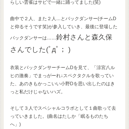
らしい雲雀はサビで一緒に踊ってました(笑)
曲中で２人、また２人…とバックダンサー(チームD
と仰るそうです笑)が参入していき、最後に登場した
鈴村さんと森久保
バックダンサーは……
さんでした(ﾟдﾟ； )
衣装とバックダンサーチームDを見て、「涼宮八ル
ヒの激奏」でまっがーれ↓スペクタクルを歌ってい
た、あのきもかっこいい小野Dを思い出したのはき
っと私だけじゃないハズ。
そして３人でスペシャルコラボとして１曲歌って去
っていきました。(曲名はたしか「眠るものたち
へ」)