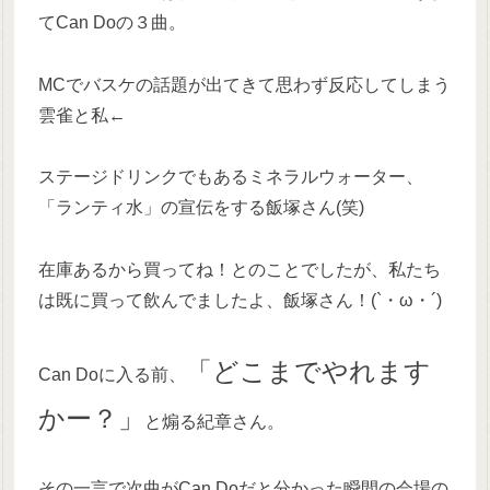
てCan Doの３曲。
MCでバスケの話題が出てきて思わず反応してしまう
雲雀と私←
ステージドリンクでもあるミネラルウォーター、
「ランティ水」の宣伝をする飯塚さん(笑)
在庫あるから買ってね！とのことでしたが、私たち
は既に買って飲んでましたよ、飯塚さん！(`・ω・´)
「どこまでやれます
Can Doに入る前、
かー？」
と煽る紀章さん。
その一言で次曲がCan Doだと分かった瞬間の会場の