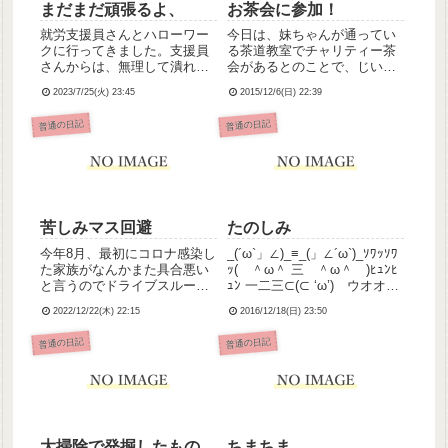
まだまだ頑張るよ、
お茶会に参加！
就労支援員さんとハローワー
今日は、妹ちゃんが通ってい
クに行ってきました。支援員
る茶道教室でチャリティー茶
さんからは、無理して潰れた
会があるとのことで、じいち
ら元も子もないし、最悪辞め
ゃんばあちゃんと一緒に参加
2023/7/25(火) 23:45
2015/12/6(日) 22:39
るという選択肢もありだよ、
して参りました🍵🍡立礼席で
と言われたのですが、障害雇
スタンバる妹ちゃんの図。妹
普通の日記
普通の日記
用の窓口の方も交えて3人でお
ちゃん、茶道を習い始めてま
話して、長期休みに入ったこ
だ数ヶ月そこそこしか経って
とだし、一度仕事からは離れ
いないのだけど、立派にお点
てリ...
前をし...
苦しみマス回避
たのしみ
今年8月、最初にコロナ感染し
_(´ω`」∠)_≡_(」∠´ω`)_ｿﾜｯｿﾜ
た家族がなんかまた具合悪い
ｯ( ＾ω＾ 三 ＾ω＾ )ﾋｭﾝﾋ
と言うのでドライブスルー検
ｭﾝ 一二三⊂(⊂ ‘ω’) ウオオオ
査に連れて行きまして💦新型
オオオ！！！！ (’ω’ ⊃)⊃三二
2022/12/22(木) 22:15
2016/12/18(日) 23:50
コロナの抗原検査とインフル
一 ウオオオ一二三⊂(⊂
エンザの検査を受けて車内で
‘ω’) ウオオオオオ
普通の日記
普通の日記
結果を待ってる間、気が気で
オ！！！！ (’ω’ ⊃)⊃三二
はありませんでした。。もし
一...
また陽性だったらわたしも濃
厚接...
大掃除で発掘したもの
ちまちま