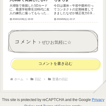
大掃除で発掘したSDカード
今日は週休～午前中眼科行っ
に、看護学校寮生活時代に友
てコンタクトの定期検査して
人の練氏に撮ってもらったで
きましたなぜか矯正視力0.9に
あろう、ロイツマを流しなが
上がってた(￣▽￣)笑午後は
2019/12/28(土) 16:03
2019/8/6(火) 22:17
らネギをくるくる回している
PCで一生懸命ブログのパスワ
動画や、お布団と一緒に干さ
ードやらリンクやら直してま
れてる写真が入ってて、自分
したこれがめんどくさいのな
でやったことなのに意味がわ
んの(；´Д｀)で、作業してて
からなすぎて笑ってしまった
さっき気づいたんです...
コメント
ｗｗｗ...
ぜひお気軽に☆
コメントを書き込む
ホーム
日記
普通の日記
This site is protected by reCAPTCHA and the Google
Privacy