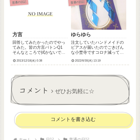
普通の日記
普通の日記
候と路面状況。昨日降った雪
は今日の日射しでちょっと解
けたみたい。解けるなら完全
に...
方言
ゆらゆら
回答してみたかったのでやっ
注文していたハンドメイドの
てみた。皆の方言バトンQ1
ピアスが届いたのでごきげん
そんなところで拭かないでそ
な小埜寺ですコロナ減ってき
ったなどごで拭かねでーQ2
たから映画とか観に行きたい
2013/12/18(水) 0:38
2022/6/30(木) 13:19
なんかこの服変な感じがする
なー
この服えんずい (｢いずい｣っ
て言う人もいる)Q3 茶碗水に
浸しといて茶碗うるかしとい
てけでQ4 何持って...
コメント
ぜひお気軽に☆
コメントを書き込む
ホーム
日記
普通の日記