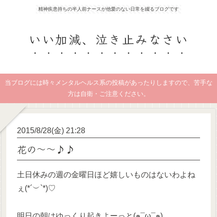
精神疾患持ちの半人前ナースが他愛のない日常を綴るブログです
いい加減、泣き止みなさい
当ブログには時々メンタルヘルス系の投稿があったりしますので、苦手な
方は自衛・ご注意ください。
2015/8/28(金) 21:28
花の～～♪♪
土日休みの週の金曜日ほど嬉しいものはないわよね
ぇ(*´︶`*)♡
明日の朝はゆっくり起きよーっと(๑¯ω¯๑)