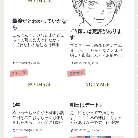
最後だとわかっていたな
ら
ﾄﾞﾔ顔には定評がありま
こんばんは。みなさまのとこ
す
ろは大雨大丈夫でしたか？
(;_;)わたしの居住地は無事で
プロフィール画像を変えてみ
したが、あちこちで被害が出
ました。ﾄﾞﾔｧそんなことより
てるみたいだし、コロナも全
明日も出勤…ふええお給料日
然減らないし怖いですね💦*は
はよ来ーーいっ！
2021/8/17(火) 0:05
2016/7/22(金) 23:33
てさて、わたしはと言います
とお盆が終わったので気持ち
普通の日記
普通の日記
的に落ち着いた感じです。
父...
1年
明日はデート♪
めいっ子ちゃんが今週末お誕
え、誰とかって??妹とだ
生日なのでおばちゃん頑張り
よ！！！！私の妹は、ちょっ
ましたあっという間に1歳だそ
と訳ありな子です。(不登校)
うです、早いなぁ
そんな妹が自ら出掛けたいと
2022/7/28(木) 18:52
2015/1/31(土) 19:52
言い出したのが、お姉ちゃん
は嬉しい(；ω；)問題なのは天