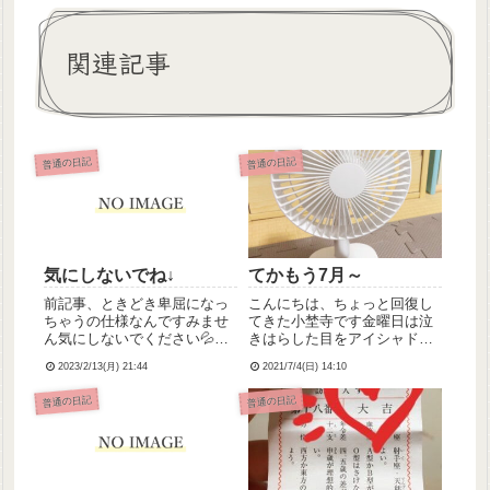
関連記事
普通の日記
普通の日記
気にしないでね↓
てかもう7月～
前記事、ときどき卑屈になっ
こんにちは、ちょっと回復し
ちゃうの仕様なんですみませ
てきた小埜寺です金曜日は泣
ん気にしないでください💦で
きはらした目をアイシャドウ
もあえて記事は消さずに残し
でごまかしてなんとか出勤し
2023/2/13(月) 21:44
2021/7/4(日) 14:10
ておきたくてそのままにしと
ましたわたしにしては頑張っ
いてます。※※以下独り言
た方だと思いますただ精神的
普通の日記
普通の日記
※※ここんとこ疲れがたまっ
に余裕なくって、利用者さん
てたのか土日ほぼずーっと寝
に何度も同じこと聞かれてキ
てて。こたつで寝落ちして妹
レ気味に「自分で考えてくだ
ちゃんに...
さい」...