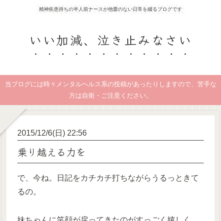
精神疾患持ちの半人前ナースが他愛のない日常を綴るブログです
いい加減、泣き止みなさい
当ブログには時々メンタルヘルス系の投稿があったりしますので、苦手な
方は自衛・ご注意ください。
2015/12/6(日) 22:56
乗り越える力を
で、今ね。日記をカチカチ打ちながらうるっときて
るの。
妹ちゃんに笑顔が戻ってきたのがすっごく嬉しく