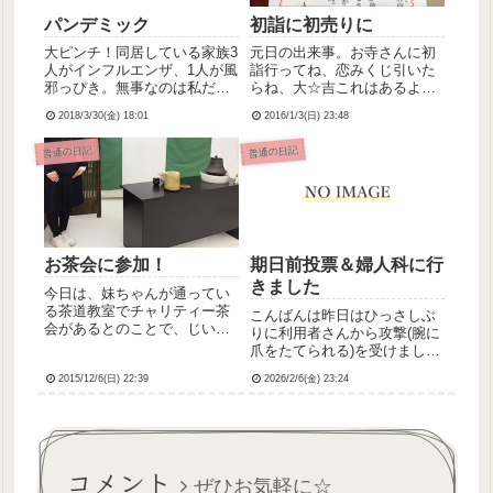
パンデミック
初詣に初売りに
大ピンチ！同居している家族3
元日の出来事。お寺さんに初
人がインフルエンザ、1人が風
詣行ってね、恋みくじ引いた
邪っぴき。無事なのは私だけ
らね、大☆吉これはあるよ
っていう洒落にならない状
ね？！出会いあるよね？！今
2018/3/30(金) 18:01
2016/1/3(日) 23:48
態。絶対にうつるわけにはい
年こそ！ｵﾅｼｬｽ！初詣のあと
かない…！家族のためにも仕
は初売りにも行ったのよ☆ハ
普通の日記
普通の日記
事のためにも、生き残れ、わ
ニーズで服を3着と、ヴィレヴ
たし！
ァンでフェイスパックを購
入。これこれ。使うのが楽し
みじ...
お茶会に参加！
期日前投票＆婦人科に行
きました
今日は、妹ちゃんが通ってい
る茶道教室でチャリティー茶
こんばんは昨日はひっさしぶ
会があるとのことで、じいち
りに利用者さんから攻撃(腕に
ゃんばあちゃんと一緒に参加
爪をたてられる)を受けまし
して参りました🍵🍡立礼席で
て、ふつーに痛いし腹立つわ
スタンバる妹ちゃんの図。妹
2015/12/6(日) 22:39
2026/2/6(金) 23:24
ーってなったんですがぬいぐ
ちゃん、茶道を習い始めてま
るみの件でまたいろんなスタ
だ数ヶ月そこそこしか経って
ッフさんから声かけられてそ
いないのだけど、立派にお点
れは嬉しかったので気持ち的
前をし...
にはプラマイゼロということ
コメント
にし...
ぜひお気軽に☆