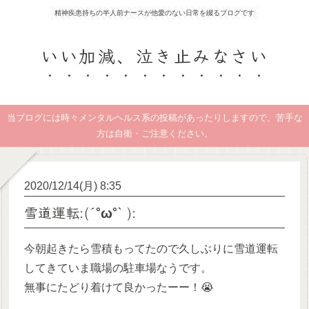
精神疾患持ちの半人前ナースが他愛のない日常を綴るブログです
いい加減、泣き止みなさい
当ブログには時々メンタルヘルス系の投稿があったりしますので、苦手な
方は自衛・ご注意ください。
2020/12/14(月) 8:35
雪道運転:(´°ω°` ):
今朝起きたら雪積もってたので久しぶりに雪道運転
してきていま職場の駐車場なうです。
無事にたどり着けて良かったーー！😭