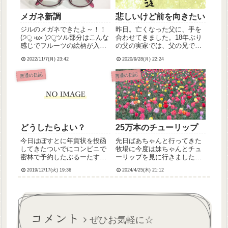
メガネ新調
悲しいけど前を向きたい
ジルのメガネできたよ～！！
昨日。亡くなった父に、手を
(੭ु ›ω‹ )੭ुツル部分はこんな
合わせてきました。18年ぶり
感じでフルーツの絵柄が入っ
の父の実家では、父の兄であ
ててとてもかわいいです！わ
るおじさんが「よく来た、覚
2022/11/7(月) 23:42
2020/9/28(月) 22:24
たしには可愛すぎた感が否め
えてたか？」とあたたかく迎
ないかも(´°ω°｀)
えてくれました。弟との連名
普通の日記
普通の日記
で包んだ香典も、しっかり受
け取ってもらえました。久し
ぶりに見た、遺影の父の顔。
最後...
どうしたらよい？
25万本のチューリップ
今日はぽすとに年賀状を投函
先日ばあちゃんと行ってきた
してきたついでにコンビニで
牧場に今度は妹ちゃんとチュ
密林で予約したぶるーたすの
ーリップを見に行きました。
支払いをしてきましたなの
まずお昼にビュッフェ！動物
2019/12/17(火) 19:36
2024/4/25(木) 21:12
に、なのに！入金したあとに
たちとのふれあいコーナーに
「入荷できなかったらそのと
行ってみたら、モルモットち
きはごめん(要約)」というメ
ゃんたちが妹ちゃんに寄って
ールがきたので急いでえいち
きたの図。モルモットってほ
えむぶいでも予約注文したの
んとにぷいぷいって鳴くんで
コメント
だが大...
すね。...
ぜひお気軽に☆