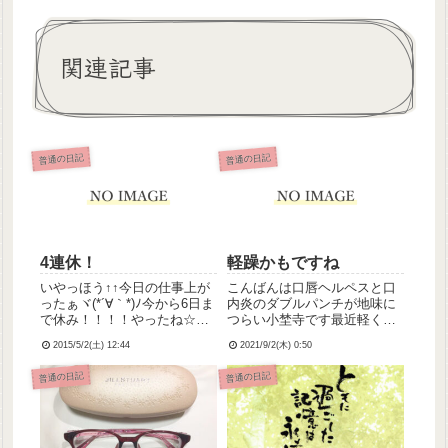
関連記事
普通の日記
普通の日記
4連休！
軽躁かもですね
いやっほう↑↑今日の仕事上が
こんばんは口唇ヘルペスと口
ったぁヾ(*´∀｀*)ﾉ今から6日ま
内炎のダブルパンチが地味に
で休み！！！！やったね☆＼
つらい小埜寺です最近軽く躁
(^ω^＼)(／^ω^)／ﾜｰｲ
状態なのか深夜2時とかまで起
2015/5/2(土) 12:44
2021/9/2(木) 0:50
きてても平気！元気！仕事で
もなんでもやります！みたい
普通の日記
普通の日記
な状態で、これは抑うつに落
ちたときやばいやつだとは思
うものの夜更かし楽しくてや
めら...