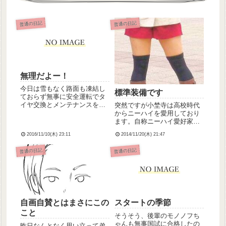
普通の日記
普通の日記
無理だよー！
今日は雪もなく路面も凍結し
標準装備です
ておらず無事に安全運転でタ
イヤ交換とメンテナンスを受
突然ですが小埜寺は高校時代
けてまいりました💡で、明日
からニーハイを愛用しており
はリーダーです😭無理です💔
ます。自称ニーハイ愛好家で
もー今から気持ちが重いです
す。看護学校時代の友人から
2016/11/10(木) 23:11
2014/11/20(木) 21:47
が…頑張ろう、やるっきゃな
は標準装備として認識されて
いんじゃ…戦わなければ 勝て
いるレベルです。今日は霜が
普通の日記
普通の日記
ないうわーん！｡ﾟヽ（ﾟ｀Д´...
降ったんですが、相も変わら
ずニーハイで出勤しました笑
で、帰り際、総師長と事務長
に呼び...
自画自賛とはまさにこの
スタートの季節
こと
そうそう、後輩のモノノフち
ゃんも無事国試に合格したの
昨日なんとなく思い立って弟