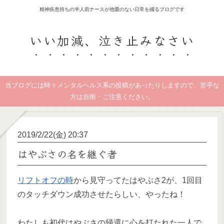
精神疾患持ちの半人前ナースが他愛のない日常を綴るブログです
いい加減、泣き止みなさい
当ブログには時々メンタルヘルス系の投稿があったりしますので、苦手な
方は自衛・ご注意ください。
2019/2/22(金) 20:37
はやぶさの名を継ぐ者
リフトオフの時
から見守ってたはやぶさ2が、1回目
のタッチダウン成功させたらしい、やったね！
わたしも初代はやぶさの帰還に心を打たれた一人で