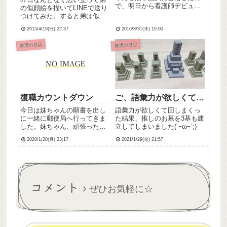
で、明日から看護師デビュー
の似顔絵を描いてLINEで送り
だそうです。ふぁいとー！( ˙꒳​
つけてみた。すると弟は似顔
˙ )☆そしてそして、うちの末
絵画像を見て、「俺こんなお
っ子、妹ちゃん。市外の高校
2015/4/19(日) 22:37
2016/3/31(木) 19:00
っさんじゃない…」とその画
に合格、入学が決まったので
像を添付してつぶやいたとこ
普通の日記
普通の日記
今わちゃわちゃ準備中です。
ろ、友人数名にそのツイート
寮生活で家から離れる...
をふぁぼられたらしい。とい
う話を聞き、調子に乗って妹
の...
復職カウントダウン
ご、語彙力が欲しくて…
今日は妹ちゃんの願書を出し
語彙力が欲しくて回しまくっ
に一緒に郵便局へ行ってきま
た結果、推しのお墓を3基も建
した。妹ちゃん、頑張った
立してしまいました(´ｰωｰ`;)
ね。これからも頑張れるよう
2020/1/20(月) 23:17
2021/1/29(金) 21:57
応援するからね。帰りにイヤ
ホンが壊れてたのを思い出し
て、コンビニ寄って安いやつ
を買ったんだけど、端子の接
触が悪いのかなんなのかノイ
コメント
ズが入る...
ぜひお気軽に☆