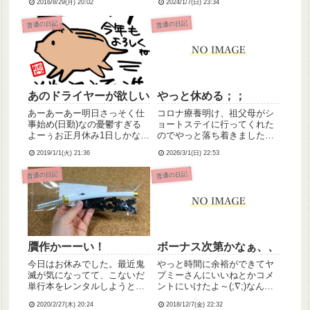
2016/8/29(月) 20:02
2024/1/7(日) 23:34
しい方が余計なこと考えずに
害が拡大しませんよう
仕事に集中できている気がす
に……。今年の元日は天赦日
普通の日記
普通の日記
るので、それはそれでいいの
かつ一粒万倍日とのことだっ
かも。今日いろいろ動いてみ
たので初詣に行って参りまし
て改めて思ったけど、...
た。おみくじ引いたらなかな
かいい感じだ...
あのドライヤーが欲しい
やっと休める；；
あーあーあー明日さっそく仕
コロナ療養明け、祖父母がシ
事始め(日勤)なの憂鬱すぎる
ョートステイに行ってくれた
よーぅお正月休み1日しかなか
のでやっと落ち着きましたも
った😢ま、それはおいといて(
ーーほんっとに疲れた；；そ
2019/1/1(火) 21:36
2026/3/1(日) 22:53
੭˙꒳ ˙)੭T.M.Revolutionのドラ
れはそうと、実は今日で今の
イヤーが欲しいなって思っ
職場に入職して丸2年経ったこ
普通の日記
普通の日記
て。今使ってるドライヤー、
とになりました💡これから3年
叔母からのおさがりで、下手
目、3年目は休職しないで頑張
した...
りたいと思ってます！確か1...
贋作かーーい！
ボーナス次第かなぁ、、
今日はお休みでした。最近鬼
やっと時間に余裕ができてヤ
滅が気になってて、こないだ
プミーさんにいいねとかコメ
単行本をレンタルしようと思
ントにいけたよ～(;∇;)なんか
ってレンタル店に行ったら1巻
多忙だったり調子崩したり遠
2020/2/27(木) 20:24
2018/12/7(金) 22:32
しか借りられなくて(他の巻は
征したりしちゃって、とうら