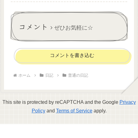
全て帯出中)で人気さすがだな
ぶイベントの方は進捗全然だ
ーと思いながらとりあえず1巻
めです。課金したいんだけ
だけ借りて、今日返却日だっ
ど、今月遠征費とかちょっと
たから次の巻借りられるｶ...
出費が多いから控えなきゃな
コメント
～...
ぜひお気軽に☆
コメントを書き込む
ホーム
日記
普通の日記
This site is protected by reCAPTCHA and the Google
Privacy
Policy
and
Terms of Service
apply.