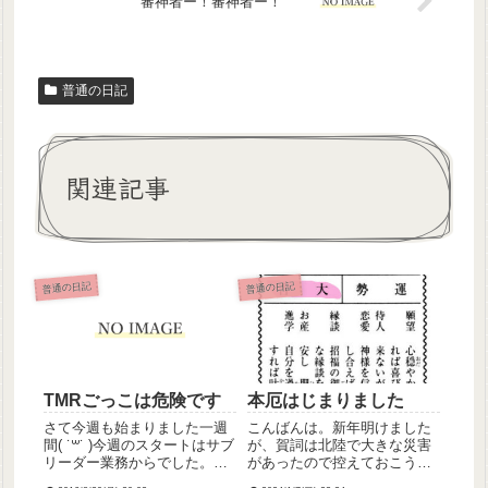
審神者ー！審神者ー！
普通の日記
関連記事
普通の日記
普通の日記
TMRごっこは危険です
本厄はじまりました
さて今週も始まりました一週
こんばんは。新年明けました
間( ˙꒳​˙ )今週のスタートはサブ
が、賀詞は北陸で大きな災害
リーダー業務からでした。バ
があったので控えておこうと
タバタしてつかれた！でも忙
思います💦どうかこれ以上被