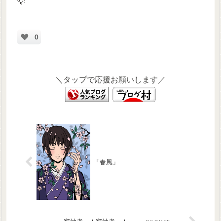
💡‬
0
＼タップで応援お願いします／
「春風」