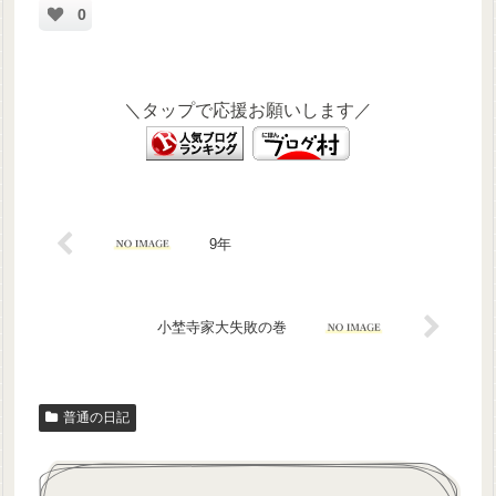
0
＼タップで応援お願いします／
9年
小埜寺家大失敗の巻
普通の日記