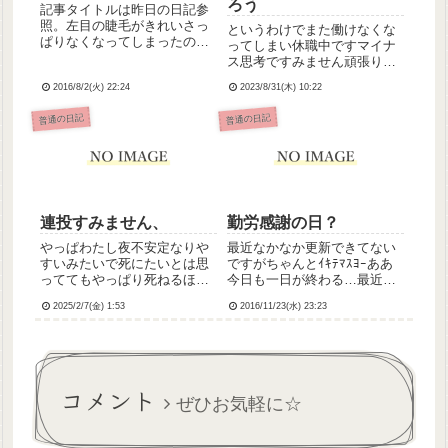
ろう
記事タイトルは昨日の日記参
照。左目の睫毛がきれいさっ
というわけでまた働けなくな
ぱりなくなってしまったの
ってしまい休職中ですマイナ
で、アイラインでごまかした
ス思考ですみません頑張りた
わけですｗ………ごまかせて
かったけど頑張れなかったや
たのかな？💦今日は慣れない
2016/8/2(火) 22:24
2023/8/31(木) 10:22
っぱり看護師向いてないみた
業務についたからちょっと疲
い学生時代先生に言われた通
普通の日記
普通の日記
れちゃった(´-`)明日は水曜日、
りだったわたしなんかが看護
苦手な入浴介助でつ…たぶ
師になってはいけなかったご
ん...
めんなさい
連投すみません、
勤労感謝の日？
やっぱわたし夜不安定なりや
最近なかなか更新できてない
すいみたいで死にたいとは思
ですがちゃんとｲｷﾃﾏｽﾖｰああ
っててもやっぱり死ねるほど
今日も一日が終わる…最近多
の勇気はないので大丈夫です
忙すぎて一日があっという間
2025/2/7(金) 1:53
2016/11/23(水) 23:23
そのうちまたケロッと通常運
(´・_・`)日記書きたいし、花
転に戻ると思うのですみませ
丸の感想もあげたいのに、帰
ん
ってくると疲れてしまってて
ごはん食べてお風呂入って寝
るだけの生活がここ1...
コメント
ぜひお気軽に☆