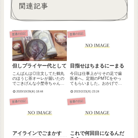
関連記事
普通の日記
普通の日記
但しプライヤー代として
目指せはちまるにーまる
こんばんは◎注文してた鶴丸
今日は仕事上がりその足で歯
のほうじ茶オーレが届いたの
医者へ。定期のPMTCをやっ
でごきげんな小埜寺ちゃんで
てもらいました。おかげで歯
す(◜ᴗ◝ )今日はお休みだったの
がつるぴか✨歯科衛生士さん
2020/10/29(木) 18:44
2015/2/23(月) 23:24
でゆっくりするぞ～と思って
にブラッシングと礼儀正しさ
たんですが、ホームタンクに
をほめられて嬉しい！(*´∀｀*)
普通の日記
普通の日記
灯油入れに来た生協さんに
実は私、ムシ歯ゼロなのです
「フタがきつくて入れられま
よ☆歯磨きには最低10分費や
せんでした…;;」って言わ...
しております←それで...
アイラインでごまかす
これで何回目になるんだ