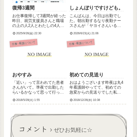
復帰3週間
しょんぼりですけども。
お仕事復帰して3週間が経った
こんばんは、今日は出勤でし
昨日、就労支援員さんと職場
た。朝出勤するなり夜勤ナー
の上の人2人とわたしの4人で
スさんが「ヤヨイさんいると
の面談がありました。お仕事
すごい心強いよ！」って声か
2025/9/26(金) 22:30
2026/6/23(火) 21:06
復帰してみて、9時半からの3
けてくれたのがすっごい嬉し
時間勤務がすごく合っている
くて、ちょっと張り切りなが
仕事･看護について
仕事･看護について
気がするってことをお伝えし
らバイタル回ってお昼の経管
て、とりあえず来月もそれで
つないで、気管切開部からの
行こうってことになりまし
吸引の方の吸引カテーテル挿
た...
入時抵...
おやすみ
初めての見送り
「近い」って言われてた患者
おはようございます昨夜は丸4
さんがいて。準夜で出勤した
年看護師やってて、初めての
らいるかなって思って行った
急変からの見送りでした私は
ら、もういなくなっちゃって
文字通り何もできなかったボ
2018/5/29(火) 1:55
2018/12/26(水) 10:38
たの。きのうの午後、静かに
スミン(強心薬)持ってきてっ
眠るようにナースみんなに見
て言われても、それが機材な
送られていったんだって。一
のか薬剤なのか分からずボス
昨日の日勤帯では、SpO2が
ミンって何ですかと聞いてし
80%台にまで下がっちゃっ
まう始末だったで、吸い上げ
コメント
て、...
て...
ぜひお気軽に☆