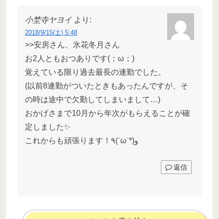
小埜寺ヤヨイ
より:
2018/9/15(土) 5:48
>>安房さん、氷花冬月さん
お2人ともおつありです(；ω；)
覚えている限り過去最長の連勤でした。
(以前8連勤がついたときもあったんですが、そ
の時は途中で欠勤してしまいまして…)
おかげさまで10月から年次がもらえることが確
定しました✨
これからも頑張ります！٩(ˊωˋ*)و
返信