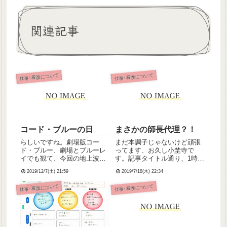
関連記事
仕事･看護について
仕事･看護について
コード・ブルーの日
まさかの師長代理？！
らしいですね。劇場版コー
まだ本調子じゃないけど頑張
ド・ブルー、劇場とブルーレ
ってます、お久し小埜寺で
イでも観て、今回の地上波で
す。記事タイトル通り、1時間
観るの3回目なんですけどやっ
ほどだけでしたが、名目上ま
2019/12/7(土) 21:59
2019/7/18(木) 22:34
ぱり救急はかっこいいなああ
さかの師長代理でした。今朝
ああわたし、メンタル病まな
早番で出勤したら、深夜勤さ
仕事･看護について
仕事･看護について
ければ、関東の病院の救急に
んに今日は10時までヤヨイち
行きたいなって思ってた時期
ゃんがトップ(師長代理)だか
があるんです。今となっては
らねと言われびっくりしたよ
もう叶...
ね...