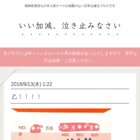
精神疾患持ちの半人前ナースが他愛のない日常を綴るブログです
いい加減、泣き止みなさい
当ブログには時々メンタルヘルス系の投稿があったりしますので、苦手な
方は自衛・ご注意ください。
2018/9/13(木) 1:22
乙！！！！