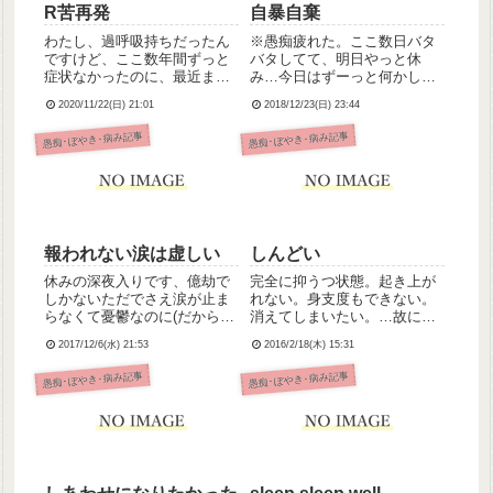
R苦再発
自暴自棄
わたし、過呼吸持ちだったん
※愚痴疲れた。ここ数日バタ
ですけど、ここ数年間ずっと
バタしてて、明日やっと休
症状なかったのに、最近また
み…今日はずーっと何かしら
ぶり返してきてて、都度、不
動き回ってて疲れたうえに体
2020/11/22(日) 21:01
2018/12/23(日) 23:44
安時薬で対応しています。原
重のある患者さんの車椅子移
因は十中八九、ストレスだと
乗の際、抵抗されて腰を痛
愚痴･ぼやき･病み記事
愚痴･ぼやき･病み記事
思います。フルタイムになら
め、私は移乗すらできない無
なければ…というプレッシャ
能な看護師なのかと凹みまし
ーと、まだ決着がついてない
た。つらいなんで私ってこん
父の相...
なにダメな...
報われない涙は虚しい
しんどい
休みの深夜入りです、億劫で
完全に抑うつ状態。起き上が
しかないただでさえ涙が止ま
れない。身支度もできない。
らなくて憂鬱なのに(だから深
消えてしまいたい。…故に、
夜の前に週休つけるのはry)今
いただいたコメントやメッセ
2017/12/6(水) 21:53
2016/2/18(木) 15:31
晩は准看さんとのペアだしう
の返信もしばらく待っていた
ちの病棟ではあまりない輸液
だきたいです。大変申し訳な
愚痴･ぼやき･病み記事
愚痴･ぼやき･病み記事
管理もあるしで余計に気が重
く恐縮ですがご了承くださ
い世間一般の看護師さんのお
い。すみません。
仕事と比べたら全然楽な方
な...