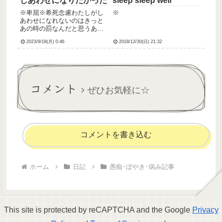
しあわせになりたかった
sleep sleep well
※卑屈※希死念慮わたしがし
※
あわせになれないのはきっと
あの時の罰なんだと思うあん
な酷いことをしたわたしがし
2023/9/18(月) 0:46
2018/12/30(日) 21:32
あわせになんてなれるはずな
いわたしはしあわせになって
はいけないだけどやっぱり独
りは寂しいあの人と家族にな
りたかった大好きでしたわた
コメント
しなん...
ぜひお気軽に☆
コメントを書き込む
ホーム
日記
愚痴･ぼやき･病み記事
This site is protected by reCAPTCHA and the Google
Privacy