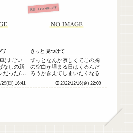
ち伝えたら
れそうだか
愚痴･ぼやき･病み記事
のか分から
いけないの
し以上につ
グチ
きっと 見つけて
車)すごい
ずっとなんか寂しくてこの胸
ぱなしの新
の空白が埋まる日はくるんだ
だった(-_-
ろうかきえてしまいたくなる
ど人混みは
/29(日) 16:41
2022/12/16(金) 22:08
かった。や
人混みは無
ライラし
余裕すらな
他者の...