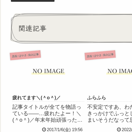
関連記事
愚痴･ぼやき･病み記事
愚痴･ぼやき･病み記事
疲れてます＼(＾o＾)／
ふらふら
記事タイトルが全てを物語っ
不安定ですあ、わ
ている――…疲れたよー！＼
きっかけでふっと
(＾o＾)／年末年始頑張ったよ
まいそうだなって
ー！＼(＾o＾)最低人数だった
主治医にも本当の
2017/1/6(金) 19:56
2022