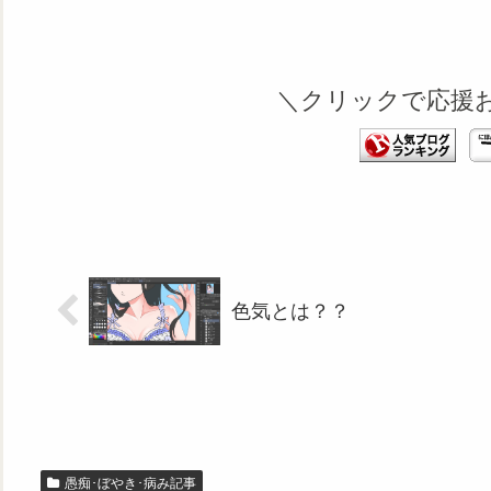
＼クリックで応援
色気とは？？
愚痴･ぼやき･病み記事