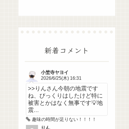
新着コメント
小埜寺ヤヨイ
2026/6/25(木) 16:31
>>りんさん今朝の地震です
ね、びっくりはしたけど特に
被害とかはなく無事です💡地
震...
趣味の時間が足りない！！！！
りん