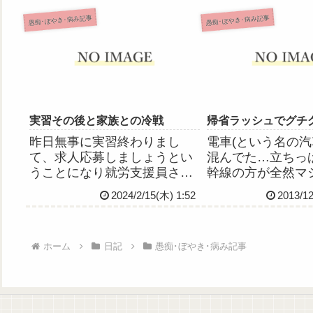
から大変だったよー！＼(＾o
くて今正直な気持
＾)／疲れすぎてヒステリーで
転居のこと反対さ
愚痴･ぼやき･病み記事
愚痴･ぼやき･病み記事
ブッ倒れるかと思ったよー！
らどうしたらいい
＼(＾o＾)／疲弊してる状態で
ない頑張らなきゃ
妄想の訴えを傾聴...
に頑張れないわた
らい人...
実習その後と家族との冷戦
帰省ラッシュでグチ
昨日無事に実習終わりまし
電車(という名の汽
て、求人応募しましょうとい
混んでた…立ちっ
うことになり就労支援員さん
幹線の方が全然マシ
からの連絡待ちです。……な
#)指定取ってたけ
2024/2/15(木) 1:52
2013/12
んだけど、わたしが登録して
人混みで変わりな
る障害者就労支援センター、
っぱダメだった。
今年度をもって事業から撤退
理だ。イライライ
ホーム
日記
愚痴･ぼやき･病み記事
すること決まっちゃったみた
た。頓服飲んでる
いで、今の就労支援員さんに
かった！実習中なら
頼れるの...