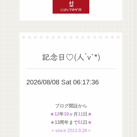
記念日♡(人’v`*)
2026/08/08 Sat 06:17:37
ブログ開設から
★
12
年
10
ヶ月
11
日
★
★
13周年まで
51
日
★
= since 2013.9.28 =