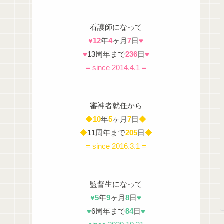
看護師になって
♥
12
年
4
ヶ月
7
日
♥
♥
13周年まで
236
日
♥
= since 2014.4.1 =
審神者就任から
◆
10
年
5
ヶ月
7
日
◆
◆
11周年まで
205
日
◆
= since 2016.3.1 =
監督生になって
♥
5
年
9
ヶ月
8
日
♥
♥
6周年まで
84
日
♥