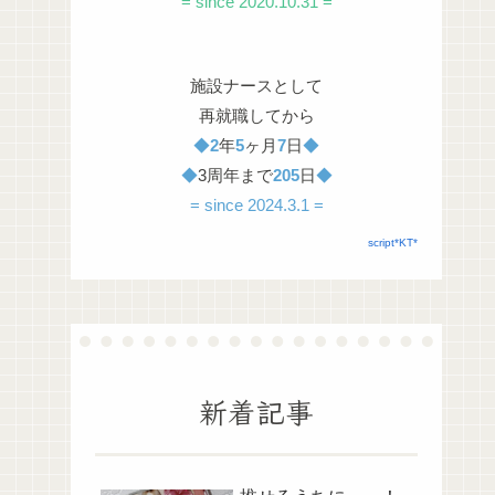
= since 2020.10.31 =
施設ナースとして
再就職してから
◆
2
年
5
ヶ月
7
日
◆
◆
3周年まで
205
日
◆
= since 2024.3.1 =
script*KT*
新着記事