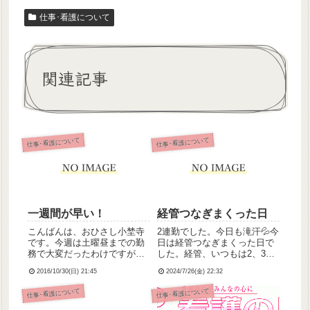
仕事･看護について
関連記事
仕事･看護について
仕事･看護について
一週間が早い！
経管つなぎまくった日
こんばんは、おひさし小埜寺
2連勤でした。今日も滝汗💦今
です。今週は土曜昼までの勤
日は経管つなぎまくった日で
務で大変だったわけですが、
した。経管、いつもは2、3人
そのせいか一日一日があっと
で回るんだけど、今日のお昼
2016/10/30(日) 21:45
2024/7/26(金) 22:32
いう間で、一週間がさささー
の経管はわたし1人でつないで
っと通り過ぎていった感じが
歩きましてんPEGが6人、経
仕事･看護について
仕事･看護について
します。事務員さんに舌打ち
鼻が2人……とにかくつなぐの
されてへこんだり、サブリー
にせいいっぱいで時間かかっ