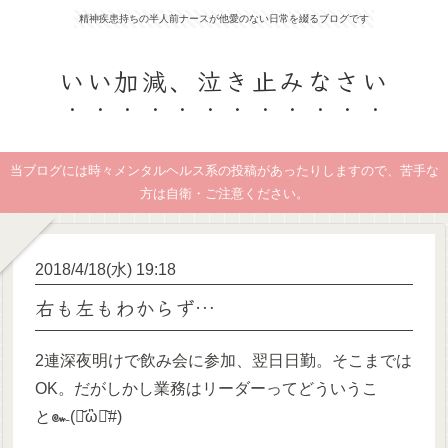
精神疾患持ちの半人前ナースが他愛のない日常を綴るブログです
いい加減、泣き止みなさい
当ブログには時々メンタルヘルス系の投稿があったりしますので、苦手な
方は自衛・ご注意ください。
2018/4/18(水) 19:18
右も左もわからず…
2連深夜明けで飲み会に参加、翌日日勤。そこまでは
OK。だがしかし業務はリーダーってどういうこ
と๛(･᷄ὢ･᷅#)