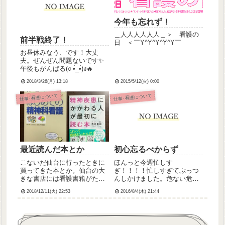
ダーばたばたしすぎて助けて
ちゃったけどなんとか定...
もらっ...
今年も忘れず！
＿人人人人人人＿＞ 看護の
前半戦終了！
日 ＜￣Y^Y^Y^Y^Y￣
お昼休みなう、です！大丈
夫。ぜんぜん問題ないです✨
午後もがんばる(ง •̀_•́)ง🔥
2018/3/26(月) 13:18
2015/5/12(火) 0:00
仕事･看護について
仕事･看護について
最近読んだ本とか
初心忘るべからず
こないだ仙台に行ったときに
ほんっと今週忙しす
買ってきた本とか。仙台の大
ぎ！！！！忙しすぎてぷっつ
きな書店には看護書籍がたく
んしかけました。危ない危な
さんおいてあるので、たまに
い。忙しいだけなら全然構わ
2018/12/11(火) 22:53
2016/8/4(木) 21:44
仙台に行くときには必ずチェ
ないんだけど、クソ忙しい時
ックするんです。精神看護に
に限って患者さんに声かけら
携わって5年目になりますが、
れるから余裕がなくなってし
いまだによく分かってないの
まって内心イラっとしちゃう