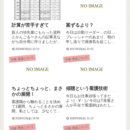
計算が苦手すぎて
案ずるより？
新人の頃先輩にもらった資料
今日は日勤リーダー…の日…
とかんごるーさんの記事見な
プレッシャーのあまり、朝の
がら自分用に作りましたがい
申し送りで過換気を起こし、
かんせん計算が苦手なのでこ
立っていることが出来ず座ら
2024/8/25(日) 22:13
2017/9/20(水) 21:53
れで合ってるかイマイチ自信
せてもらってしまいました。
がない😭
師長に「大丈夫？リーダーで
仕事･看護について
仕事･看護について
きる？」と聞かれ、大丈夫じ
ゃないですと答えたかったけ
ど、ここで頑張らねば！と思
いなん...
ちょっとちょっと、まさ
傾聴という看護技術
かの展開！
今日もお仕事頑張ってきた
よヽ(・∀・)ノ今日はT准看さ
看護職から離れることを決め
んが不在で看護師はわたしだ
て1週間。ちょっとまさかの展
けだったんですが、なんとか
開。私としては、少なくても
乗り切った！定時で上がっ
向こう1年くらいは看護職から
て、事務のお姉さんとちょっ
2018/2/23(金) 19:54
2020/5/20(水) 21:13
距離を置くつもりだったのだ
とお話して仲良くなって帰っ
けど、今日、総師長と病棟師
仕事･看護について
仕事･看護について
てきました。事務のお姉さ
長から早速(？)病棟勤務に復