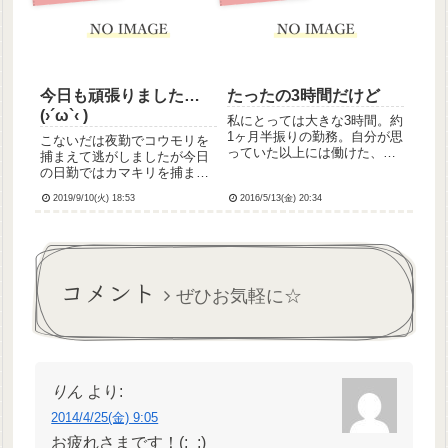
ん、ちょっとした悩み事があ
帰して欲しい旨を打診された
ったみた...
のだ！……早ッ！！！！マ
ジ...
今日も頑張りました…
たったの3時間だけど
(›´ω`‹ )
私にとっては大きな3時間。約
1ヶ月半振りの勤務。自分が思
こないだは夜勤でコウモリを
っていた以上には働けた、と
捕まえて逃がしましたが今日
思う。これからまたしばらく
の日勤ではカマキリを捕まえ
半日(4時間)勤務。がんばろ
て逃がしました…なんなんだ
う。久しぶりでちょっと疲れ
2019/9/10(火) 18:53
2016/5/13(金) 20:34
うちの病院…🙄昨日はリーダ
たから、今晩はたぶん良眠で
ーだと思って出勤したらサブ
きると思う。ではでは、おや
リーダーで、今日もサブリー
すみなさい。
ダーでした…リーダーも苦手
だけどリーダーとサブリーダ
コメント
ーだっ...
ぜひお気軽に☆
りん
より:
2014/4/25(金) 9:05
お疲れさまです！(;_;)