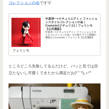
コレクションの会
です💡
中原淳一×クチュリエアミィ ファッショ
ンスタイルコレクションの会｜
Couturier[クチュリエ]｜フェリシモ
【公式通販】
中原淳一×クチュリエアミィ ファッションスタ
イルコレクションの会｜その他クラフト関連の
通販ならCouturier｜フェリシモ【公式通販】
フェリシモ
ところどころ失敗してるんだけど、パッと見では目
立たないし可愛くできたから満足だお(*ˊ˘ˋ*)｡♪:*°