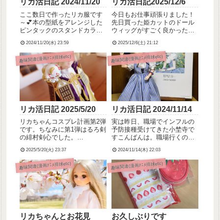
リカ活日記 2024/11/20
リカ活日記2025/12/6
ここ数日で作ったリカ服です
今日もお仕事頑張りました！
～💕本の型紙をアレンジした
先日買った姫カットのドール
ピンタックのスタンドカラー
ウィッグがすごく良かったの
シャツ、ピンタックめちゃ頑
で、もう一つ気になっていた
2024/11/20(水) 23:59
2025/12/6(土) 21:12
張った！ピンタックのやり方
ものを同じショップさんから
はこちら↓の動画を参考に、動
購入、届いたのでまたリカち
趣味関連(漫画ｱﾆﾒ排球etc)
趣味関連(漫画ｱﾆﾒ排球etc)
画みたいに細かくはできなか
ゃんに着用していただきまし
ったけど頑張りました🥺こち
た。か、かわいい～！💕こち
らはゆーちゅーぶを参考に作
らの商品です、迷ったけど買
った...
ってよ...
リカ活日記 2025/5/20
リカ活日記 2024/11/14
リカちゃんコスプレ計画第2弾
実は昨日、職場でインフルの
です。ちなみに第1弾はるろ剣
予防接種受けてきた小埜寺で
の緋村剣心でした。
すこんばんは。職場行くのひ
(≫2025/2/16)今回は……とう
っさしぶりだったから緊張し
2025/5/20(火) 23:37
2024/11/14(木) 22:03
らぶのへし切長谷部になって
たんですが、「大丈夫？」
もらいました！背面衣類、ス
「待ってるからね」って声か
趣味関連(漫画ｱﾆﾒ排球etc)
趣味関連(漫画ｱﾆﾒ排球etc)
トラ・肩まわりの防具と、ド
けてもらえてありがたかった
ールウィッグも自作です。(後
です(´；ω；`)年末調整が提出
述)ピンタックのスタン...
明日までだったらしいので明
日...
リカちゃんとお花見
お久しぶりです