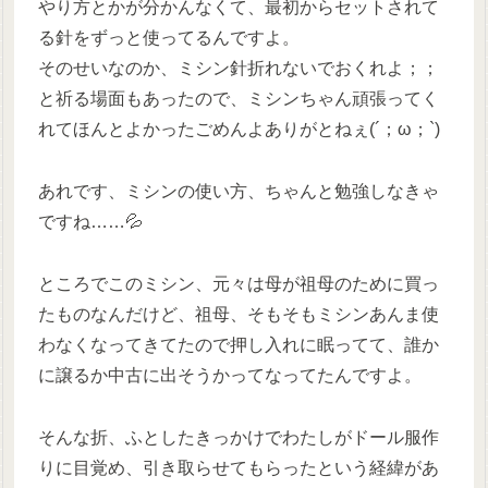
やり方とかが分かんなくて、最初からセットされて
る針をずっと使ってるんですよ。
そのせいなのか、ミシン針折れないでおくれよ；；
と祈る場面もあったので、ミシンちゃん頑張ってく
れてほんとよかったごめんよありがとねぇ(´；ω；`)
あれです、ミシンの使い方、ちゃんと勉強しなきゃ
ですね……💦
ところでこのミシン、元々は母が祖母のために買っ
たものなんだけど、祖母、そもそもミシンあんま使
わなくなってきてたので押し入れに眠ってて、誰か
に譲るか中古に出そうかってなってたんですよ。
そんな折、ふとしたきっかけでわたしがドール服作
りに目覚め、引き取らせてもらったという経緯があ