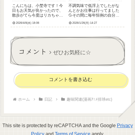
こんにちは、小埜寺です！今
不調気味で低浮上でしたがな
日もお天気が良かったので、
んとかお仕事は行ってました
散歩がてら今度はリカちゃん
💦その間に毎年恒例の自分用
と一緒にお花見してきました
チョコを買って食べたり、フ
2026/4/8(水) 18:06
2026/1/26(月) 14:27
🌸最近メンタル的にも調子良
ォトジェニックリカ・ビオラ
くて、なんか春のパワーを感
ちゃんをお迎えしたり、あと
じます。春はあげぽよ！……
ずっと心待ちにしてたねんん
ってもう古いのか💦～閑話～
どろいどどーるにっさまもお
春はあげぽよもとい、Z世代
迎えしておりました。ビオラ
コメント
JK清...
ちゃん...
ぜひお気軽に☆
コメントを書き込む
ホーム
日記
趣味関連(漫画ｱﾆﾒ排球etc)
This site is protected by reCAPTCHA and the Google
Privacy
Policy
and
Terms of Service
apply.