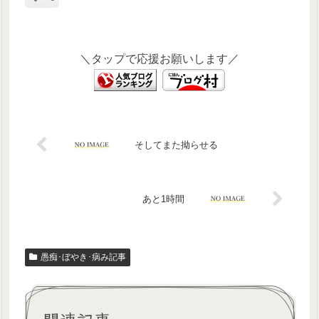
＼タップで応援お願いします／
そしてまた拗らせる
あと1時間
愚痴･ぼやき･病み記事