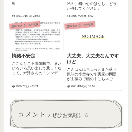
※
私の、醜い心のはなし。どう
か許してください。
2017/1/15(日) 23:53
2015/7/20(月) 6:02
愚痴･ぼやき･病み記事
愚痴･ぼやき･病み記事
情緒不安定
大丈夫、大丈夫なんです
けど
ここんとこ不調気味で。また
いろいろ思い出して悲しくな
こんばんはちょっとまた落ち
って、米津さんの「シンデレ
気味の小埜寺です実家の問題
ラグレイ」聴きながら泣いて
が山積みで頭の中ごちゃごち
病みツイート連投してたらつ
ゃしてて結構つらいです
いったーから一人で悩まない
2020/7/6(月) 23:21
2021/4/14(水) 18:16
でください的なメール来た…
だって誰からも必要とされて
ないんだもの、
コメント
ぜひお気軽に☆