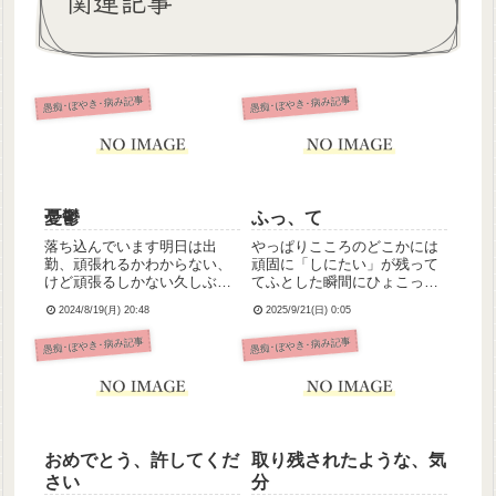
関連記事
愚痴･ぼやき･病み記事
愚痴･ぼやき･病み記事
憂鬱
ふっ、て
落ち込んでいます明日は出
やっぱりこころのどこかには
勤、頑張れるかわからない、
頑固に「しにたい」が残って
けど頑張るしかない久しぶり
てふとした瞬間にひょこっと
に出勤が憂鬱、支援学校のと
表に出てくるきっかけはほん
2024/8/19(月) 20:48
2025/9/21(日) 0:05
き以来かもあの人のナースコ
とにちょっとしたことだった
ールとるの怖い
りするの、やっかいだなぁっ
愚痴･ぼやき･病み記事
愚痴･ぼやき･病み記事
て思う
おめでとう、許してくだ
取り残されたような、気
さい
分