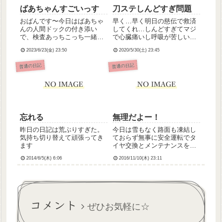
ばあちゃんすごいっす
刀ステしんどすぎ問題
おばんです〜今日はばあちゃ
早く…早く明日の慈伝で救済
んの人間ドックの付き添い
してくれ…しんどすぎてマジ
で、検査あっちこっち一緒に
で心臓痛いし呼吸が苦しいと
回ったのと行き帰り高速運転
うらぶ、ニトロほんと恐ろし
2023/6/23(金) 23:50
2020/5/30(土) 23:45
したのとでちょっと疲れて帰
いてか新作、やっぱ観にいき
ってきました。ばあちゃんの
たい…あるじどうしたらよ
普通の日記
普通の日記
検査結果は、「ちょっと気に
い？泣
なるところはあるけど、年齢
考えたらすごく立派！」と太
鼓判押さ...
忘れる
無理だよー！
昨日の日記は荒ぶりすぎた。
今日は雪もなく路面も凍結し
気持ち切り替えて頑張ってき
ておらず無事に安全運転でタ
ます
イヤ交換とメンテナンスを受
けてまいりました💡で、明日
2014/6/5(木) 6:06
2016/11/10(木) 23:11
はリーダーです😭無理です💔
もー今から気持ちが重いです
が…頑張ろう、やるっきゃな
いんじゃ…戦わなければ 勝て
ないうわーん！｡ﾟヽ（ﾟ｀Д´...
コメント
ぜひお気軽に☆