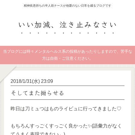
精神疾患持ちの半人前ナースが他愛のない日常を綴るブログです
いい加減、泣き止みなさい
当ブログには時々メンタルヘルス系の投稿があったりしますので、苦手な
方は自衛・ご注意ください。
2018/1/31(水) 23:09
そしてまた拗らせる
昨日は刀ミュつはものライビュに行ってきました♡
もちろんすっごくすっごく良かった✨(語彙力がなく
てうまく表現できない←)