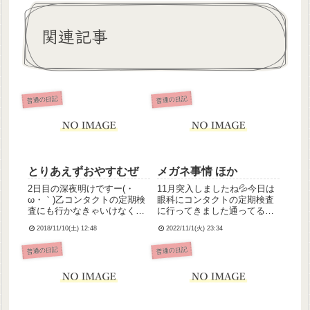
関連記事
普通の日記
普通の日記
とりあえずおやすむぜ
メガネ事情 ほか
2日目の深夜明けですー(・
11月突入しましたね‪💦‬今日は
ω・｀)乙コンタクトの定期検
眼科にコンタクトの定期検査
査にも行かなきゃいけなく
に行ってきました通ってる眼
て、他に行けそうな日がない
科の先生めっちゃ怖いのです
2018/11/10(土) 12:48
2022/11/1(火) 23:34
ので深夜明けで行ってきまし
ごい緊張しました:(´◦ω◦｀):視
た。土曜日だから混んでて疲
力検査が終わって診察室入る
普通の日記
普通の日記
れて、今そこそこ眠い、で
なり「左目の乱視が矯正され
す、、明日休みだったらいい
ていませんね」って言われて
んですけど日勤なんですよね(
あれ？わたし怒ら...
´т...