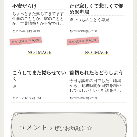
不安だらけ
ただ寂しくて悲しくて惨
め※卑屈
ちょっとまた落ちてきてます
仕事のこととか、家のことと
※いつものごとく卑屈
か、世界情勢とか不安で仕事
のことがいちばん心配社不の
2022/6/8(水) 20:49
2019/9/16(月) 2:38
わたしがちゃんと働けるよう
になるんだろうか
愚痴･ぼやき･病み記事
愚痴･ぼやき･病み記事
こうしてまた拗らせてい
首切られたらどうしよう
く
今日は診察の日でした。職場
から、勤務時間か日数を増や
※
してほしいという打診をされ
たので、それを伝えたんだけ
2018/11/16(金) 3:51
2021/3/4(木) 22:39
ど、やっぱりまだ無理しちゃ
ダメってことに。過去に3回ぐ
らい、ストレスためて爆発し
て入院したりし、にかけたり
(48時間でし、ぬかもと言わ
コメント
れ...
ぜひお気軽に☆