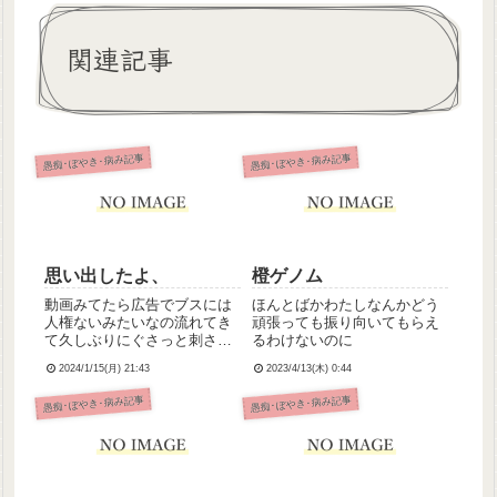
関連記事
愚痴･ぼやき･病み記事
愚痴･ぼやき･病み記事
思い出したよ、
橙ゲノム
動画みてたら広告でブスには
ほんとばかわたしなんかどう
人権ないみたいなの流れてき
頑張っても振り向いてもらえ
て久しぶりにぐさっと刺さり
るわけないのに
ましてな😇わたしがぶすって
2024/1/15(月) 21:43
2023/4/13(木) 0:44
言われたわけじゃないの分か
ってる、でもここ数ヶ月割と
愚痴･ぼやき･病み記事
愚痴･ぼやき･病み記事
調子よく経過してて自分がぶ
すってこと忘れられてたんだ
よ、久しぶりに現実突きつけ
られて...