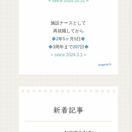
= since 2020.10.31 =
施設ナースとして
再就職してから
◆
2
年
5
ヶ月
5
日
◆
◆
3周年まで
207
日
◆
= since 2024.3.1 =
script*KT*
新着記事