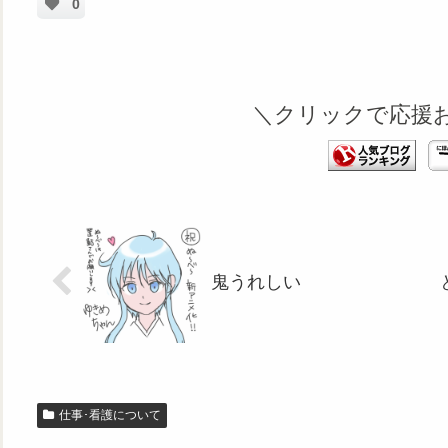
0
＼クリックで応援
鬼うれしい
仕事･看護について