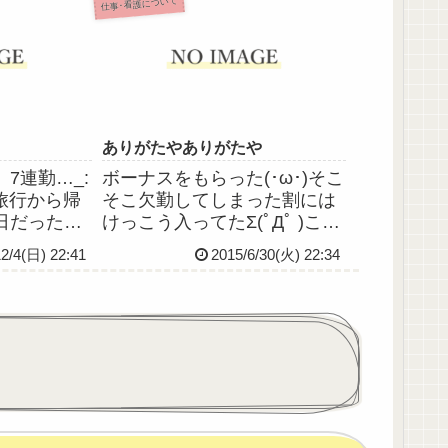
仕事･看護について
手続きの書
きたいです。
、さっそく
ね～って確
ありがたやありがたや
7連勤…_:
ボーナスをもらった(･ω･)そこ
日小旅行から帰
そこ欠勤してしまった割には
日だったか
けっこう入ってたΣ(ﾟДﾟ )こん
疲れ通り越
な欠勤だらけのやつにまで出
12/4(日) 22:41
2015/6/30(火) 22:34
ってまし
してくれるなんて…本当にあ
行の日記も上
りがたいことです＞＜今日は
ないんじゃ
レク(作業療法)当番。午前午
日はサブリー
後各1単位の作業療法に付き添
.
いました。昨日...