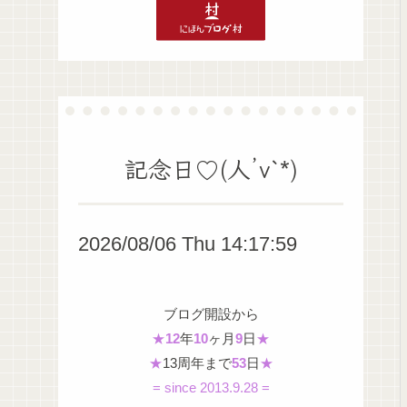
記念日♡(人’v`*)
2026/08/06 Thu 14:18:00
ブログ開設から
★
12
年
10
ヶ月
9
日
★
★
13周年まで
53
日
★
= since 2013.9.28 =