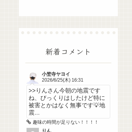
新着コメント
小埜寺ヤヨイ
2026/6/25(木) 16:31
>>りんさん今朝の地震です
ね、びっくりはしたけど特に
被害とかはなく無事です💡地
震...
趣味の時間が足りない！！！！
りん