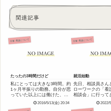
関連記事
仕事･看護について
仕事･看護について
たったの3時間だけど
就活始動
私にとっては大きな3時間。約
先日、相談員さん
1ヶ月半振りの勤務。自分が思
ローワークの「看
っていた以上には働けた、と
相談会」に行って
思う。これからまたしばらく
いろいろ事情(精
2016/5/13(金) 20:34
2022/
半日(4時間)勤務。がんばろ
か)説明したら、
う。久しぶりでちょっと疲れ
ンターに登録する