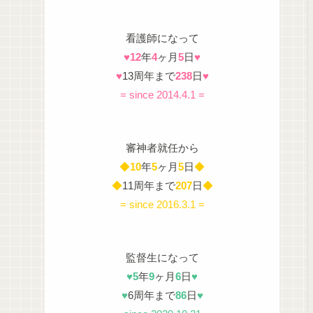
看護師になって
♥
12
年
4
ヶ月
5
日
♥
♥
13周年まで
238
日
♥
= since 2014.4.1 =
審神者就任から
◆
10
年
5
ヶ月
5
日
◆
◆
11周年まで
207
日
◆
= since 2016.3.1 =
監督生になって
♥
5
年
9
ヶ月
6
日
♥
♥
6周年まで
86
日
♥