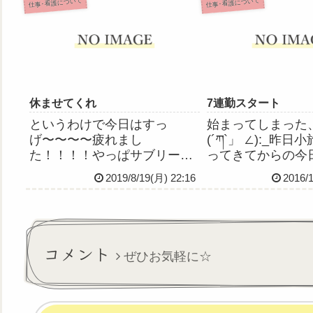
仕事･看護について
仕事･看護について
たから、今晩はたぶん良眠で
すめされまして、
きると思う。ではでは、おや
類を送ったところ
すみなさい。
昨日、登録します
認...
休ませてくれ
7連勤スタート
というわけで今日はすっ
始まってしまった、
げ〜〜〜〜疲れまし
(´ཀ`」 ∠):_昨
た！！！！やっぱサブリーダ
ってきてからの今
ー苦手！師長代行ももうやり
ら疲れたというか
2019/8/19(月) 22:16
2016/
たくないです！今日も人数ギ
してハイっぽくな
リギリで、他病棟から応援に
た。(あ～～小旅
来てくれた人がいるんだけ
げたいのに時間が
ど、その人急遽応援だと言わ
～～！！！！)今
れたのが気に食わなかったら
ダーで、多重タス..
コメント
ぜひお気軽に☆
しく、最初から最後ま...