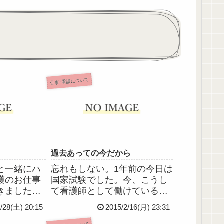
仕事･看護について
過去あっての今だから
と一緒にハ
忘れもしない。1年前の今日は
護のお仕事
国家試験でした。今、こうし
きました。
て看護師として働けているの
神疾患持ちと
は、支えてくださったたくさ
5/28(土) 20:15
2015/2/16(月) 23:31
県のナースセ
んの方々のおかげです。感謝
ことをおす
を忘れず、今後も精進してい