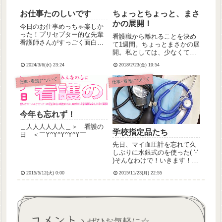
お仕事たのしいです
ちょっとちょっと、まさ
かの展開！
今日のお仕事めっちゃ楽しか
った！プリセプター的な先輩
看護職から離れることを決め
看護師さんがすっごく面白い
て1週間。ちょっとまさかの展
方で1日楽しく働きました🌟ᐠ(
開。私としては、少なくても
ᐢ ᵕ ᐢ )ᐟグループラインにも招
向こう1年くらいは看護職から
待してもらって、スタッフの
2024/3/6(水) 23:24
2018/2/23(金) 19:54
距離を置くつもりだったのだ
一員になれた感がして嬉しか
けど、今日、総師長と病棟師
仕事･看護について
仕事･看護について
ったよ！まだ戦力ではないけ
長から早速(？)病棟勤務に復
ど、早く戦力にな...
帰して欲しい旨を打診された
のだ！……早ッ！！！！マ
ジ...
今年も忘れず！
＿人人人人人人＿＞ 看護の
学校指定品たち
日 ＜￣Y^Y^Y^Y^Y￣
先日、マイ血圧計を忘れて久
しぶりに水銀式のを使った( '-'
)そんなわけで！いきます！思
い立って画像をのっけるシリ
2015/5/12(火) 0:00
2015/11/23(月) 22:55
ーズ！(前回はこちら)今回は
看護学校時代に買わされた買
った物品編。画像重いので追
記から。
コメント
ぜひお気軽に☆