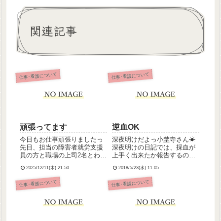
関連記事
仕事･看護について
仕事･看護について
頑張ってます
逆血OK
今日もお仕事頑張りましたっ
深夜明けだよっ小埜寺さん☀
先日、担当の障害者就労支援
深夜明けの日記では、採血が
員の方と職場の上司2名とわた
上手く出来たか報告するのが
しの計4名で面談しまして、お
恒例になってきましたが今日
2025/12/11(木) 21:50
2018/5/23(水) 11:05
仕事前向きに、できることも
は…？？………今日は、2人中
増えてきたから1月より勤務時
２人成功、です！前回の反省
仕事･看護について
仕事･看護について
間を1時間延長(4時間勤務)す
を活かし、ちゃんと両腕を視
ることになりました！っての
てどこから採るか決めまし
を主治医にも報告、婦人...
た。採血あんまり得意じゃな
いので...