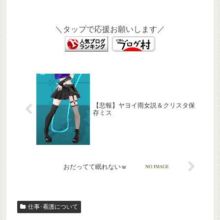
＼タップで応援お願いします／
【悲報】ヤヨイ雨女説＆クリスタ保
存ミス
おだってて眠れないｗ
仕事･看護について