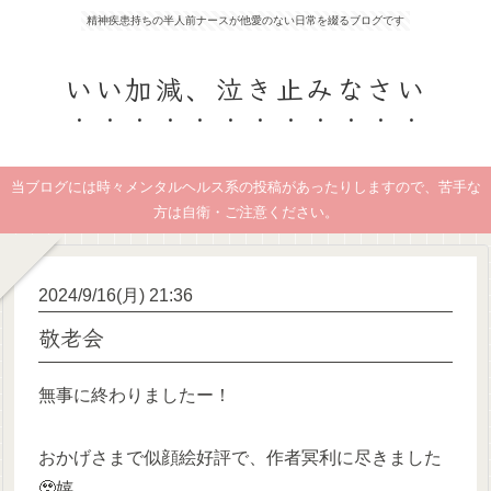
精神疾患持ちの半人前ナースが他愛のない日常を綴るブログです
いい加減、泣き止みなさい
当ブログには時々メンタルヘルス系の投稿があったりしますので、苦手な
方は自衛・ご注意ください。
2024/9/16(月) 21:36
敬老会
無事に終わりましたー！
おかげさまで似顔絵好評で、作者冥利に尽きました
🥹嬉