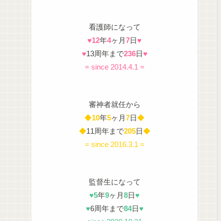
看護師になって
♥
12
年
4
ヶ月
7
日
♥
♥
13周年まで
236
日
♥
= since 2014.4.1 =
審神者就任から
◆
10
年
5
ヶ月
7
日
◆
◆
11周年まで
205
日
◆
= since 2016.3.1 =
監督生になって
♥
5
年
9
ヶ月
8
日
♥
♥
6周年まで
84
日
♥