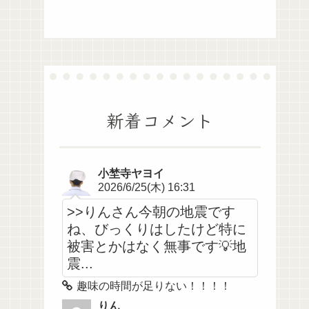
新着コメント
小埜寺ヤヨイ
2026/6/25(木) 16:31
>>りんさん今朝の地震です
ね、びっくりはしたけど特に
被害とかはなく無事です💡地
震...
趣味の時間が足りない！！！！
りん