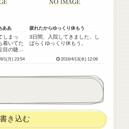
がらになん
と身体が軽くなり、「明日こ
そ！」と...
あああ
疲れたからゆっくり休もう
てしまっ
3日間、入院してきました。し
ち着いてた
ばらくゆっくり休もう。
左目の睫毛
。どうしよ
/8/1(月) 23:54
2016/4/13(水) 12:06
毛全部抜い
は全然マシ
無意識にや
困る。あー
ー！！！！
書き込む