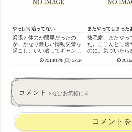
言葉だけど、涙な
とか表現し...
やっぱり治ってない
またやってしまった
緊張と体力が限界だったの
抜毛癖。またやっ
か、かなり激しい情動失禁を
た。ここんとこ落
起こし、いい歳してギャン泣
のに。気づいたら
きしました何故泣いているの
がなくなっていた
2013/12/8(日) 22:34
2016
か全く分からないのに涙がと
う、これ。前に眉
まりませんでした…これは頓
ちゃったときより
服飲まないとヤバい！と思っ
だけど…。ほんと
て探すも見つからず(興奮して
っちゃってるから
て落ち着いて探せなかった)、
あ、ホントにもー
コメント
ぜひお気軽に☆
「薬...
コメントを