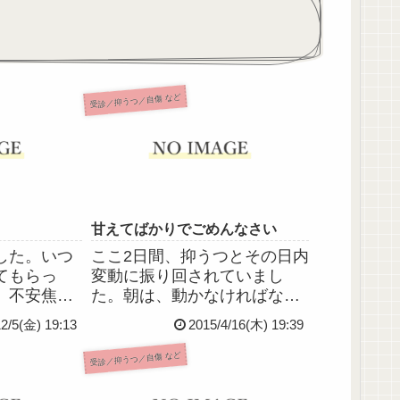
受診／抑うつ／自傷 など
甘えてばかりでごめんなさい
した。いつ
ここ2日間、抑うつとその日内
てもらっ
変動に振り回されていまし
、不安焦
た。朝は、動かなければなら
いてなんと
ないのに動く気力がなく、身
12/5(金) 19:13
2015/4/16(木) 19:39
らかしてし
支度すらできない。勤務先に
ても、総師
電話連絡することさえでき
受診／抑うつ／自傷 など
葉で説明し
ず、総師長にメールを打つの
、つたない
がやっとの状態。夕方、やっ