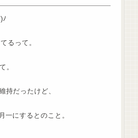
)ﾉ
ってるって。
て。
維持だったけど、
月一にするとのこと。