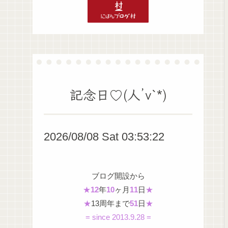
記念日♡(人’v`*)
2026/08/08 Sat 03:53:23
ブログ開設から
★
12
年
10
ヶ月
11
日
★
★
13周年まで
51
日
★
= since 2013.9.28 =