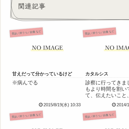
関連記事
受診／抑うつ／自傷 など
受診／抑うつ／自傷 など
甘えだって分かっているけど
カタルシス
※病んでる
診察に行ってきま
もより時間を割い
て、伝えたいこと
燥、恐怖などにつ
2015/8/19(水) 10:33
2014/
か話しました。や
まったことについ
受診／抑うつ／自傷 など
受診／抑うつ／自傷 など
長から「自分の言
なさい」と言われ