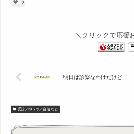
0
＼クリックで応援
明日は診察なわけだけど
受診／抑うつ／自傷 など