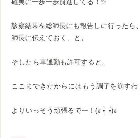
確実に一歩一歩前進してる！✨
診察結果を総師長にも報告しに行ったら
師長に伝えておく、と。
そしたら車通勤も許可すると。
ここまできたからにはもう調子を崩す
よりいっそう頑張るでー！(ง •̀_•́)ง