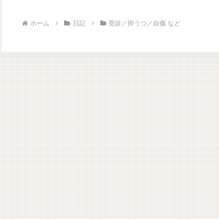
ホーム
日記
受診／抑うつ／自傷 など