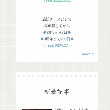
= since 2020.10.31 =
施設ナースとして
再就職してから
◆
2
年
5
ヶ月
7
日
◆
◆
3周年まで
205
日
◆
= since 2024.3.1 =
script*KT*
新着記事