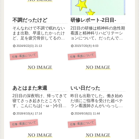
不調だったけど
研修レポート‐2日目‐
そんなわけで不調で眠れない
2日目の研修は精神科の急性期
まま出勤、早退したかったけ
看護と精神科リハビリテーシ
ど、足を疲労骨折してるのに
ョンについて。だったんです
頑張って出勤してた看護師さ
が、午前の急性期看護の講義
2024/9/22(日) 21:13
2015/7/20(月) 6:03
んもいた手前、帰りたいとは
が眠くて眠くて💦(←明らかに
言えず……。半泣きで「頑張
昨晩の影響)午後は精神科リハ
仕事･看護について
仕事･看護について
れ、頑張れ」って自分の頬を
ビリテーション、リカバリ
叩きながらバイタル回って経
ー、そしてケアにおけるアサ
管つないで歩いて、食事介助
ーションというスキルについ
は無理...
て...
あとはまた来週
いい日だった
2日目の深夜明け、帰ってきて
昨日も出勤でした。働き始め
寝てさっき起きたところで
た頃にご指導を受けた超ベテ
す、こんにちは(・ω・)今日は
ラン看護師さんがいらっしゃ
昨日とはまた別のベテラン准
るんだけど、その方に「でき
2018/4/10(火) 17:14
2024/6/16(日) 11:44
看さんとのペアだったのだけ
るようになってきたじゃん」
ど、今日は昨日よりも上手に
って言ってもらえたのです！
仕事･看護について
仕事･看護について
送れたと思う！やったね♪いつ
こんなわたしでも成長してる
も自信が持てない私だけど、
んだなと嬉しかったです。あ
今日の申し送りは90点くら...
とはね、ちょっと対応が難し