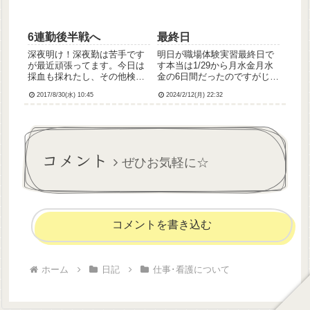
い入居...
6連勤後半戦へ
最終日
深夜明け！深夜勤は苦手です
明日が職場体験実習最終日で
が最近頑張ってます。今日は
す本当は1/29から月水金月水
採血も採れたし、その他検査
金の6日間だったのですがじい
の検体も出したし、一番緊張
ちゃんの退院の関係で1週目の
2017/8/30(水) 10:45
2024/2/12(月) 22:32
する申し送りもちゃんとでき
金曜日にお休みをいただいて
た！夜間受けた電話も総師長
しまったのでその代替という
と外来ナースに送ったし、私
ことで1日追加になったのです
にしては上出来だー！やれば
実習、疲れるし覚えることい
できる看護師、略してYDKだ
っぱいで大変だけどすご...
コメント
っ！...
ぜひお気軽に☆
コメントを書き込む
ホーム
日記
仕事･看護について