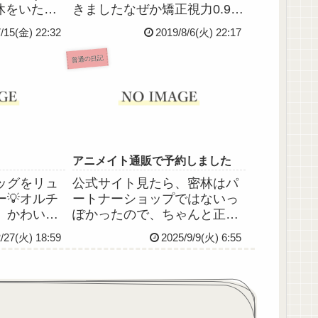
休をいただ
きましたなぜか矯正視力0.9に
に雲雀氏は
上がってた(￣▽￣)笑午後は
7/15(金) 22:32
2019/8/6(火) 22:17
のいつめん
PCで一生懸命ブログのパスワ
のです(*
ードやらリンクやら直してま
普通の日記
、楽しみなん
したこれがめんどくさいのな
氏とは割と
んの(；´Д｀)で、作業してて
けど...
さっき気づいたんです...
アニメイト通販で予約しました
ッグをリュ
公式サイト見たら、密林はパ
💡オルチ
ートナーショップではないっ
、かわいく
ぽかったので、ちゃんと正規
る😍そう
ルートで買お。と思ってアニ
2/27(火) 18:59
2025/9/9(火) 6:55
てた学士取
メイトオンラインショップか
学で勉強し
ら予約しました。わあ
長に相談し
い⸜(*ˊᗜˋ*)⸝
してみろと
ガチで出願