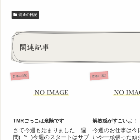
普通の日記
関連記事
普通の日記
普通の日記
TMRごっこは危険です
解放感がすごいよ！
さて今週も始まりました一週
今週のお仕事は今
間( ˙꒳​˙ )今週のスタートはサブ
いやー頑張った頑