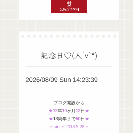
記念日♡(人’v`*)
2026/08/09 Sun 14:23:40
ブログ開設から
★
12
年
10
ヶ月
12
日
★
★
13周年まで
50
日
★
= since 2013.9.28 =