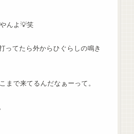
やんよ💡笑
打ってたら外からひぐらしの鳴き
こまで来てるんだなぁーって。
。