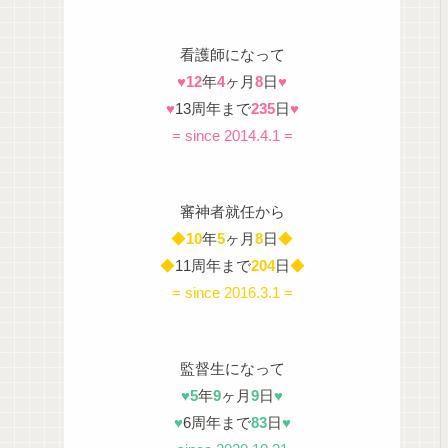
看護師になって
♥
12
年
4
ヶ月
8
日
♥
♥
13周年まで
235
日
♥
= since 2014.4.1 =
審神者就任から
◆
10
年
5
ヶ月
8
日
◆
◆
11周年まで
204
日
◆
= since 2016.3.1 =
監督生になって
♥
5
年
9
ヶ月
9
日
♥
♥
6周年まで
83
日
♥