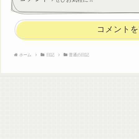
するこ...
コメントを
ホーム
日記
普通の日記