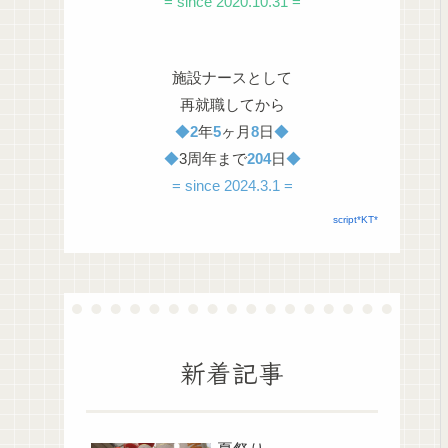
= since 2020.10.31 =
施設ナースとして
再就職してから
◆
2
年
5
ヶ月
8
日
◆
◆
3周年まで
204
日
◆
= since 2024.3.1 =
script*KT*
新着記事