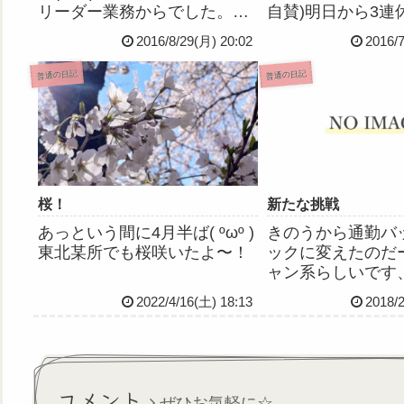
リーダー業務からでした。バ
自賛)明日から3連
タバタしてつかれた！でも忙
けたので、連休中
2016/8/29(月) 20:02
2016/
しい方が余計なこと考えずに
じめ看護学校時代
仕事に集中できている気がす
に会いに行く予定な
普通の日記
普通の日記
るので、それはそれでいいの
´∀｀*)いやーー
かも。今日いろいろ動いてみ
だなこれが！雲雀
て改めて思ったけど、...
会ったりしてたんだ
桜！
新たな挑戦
あっという間に4月半ば( ºωº )
きのうから通勤バ
東北某所でも桜咲いたよ〜！
ックに変えたのだー
ャン系らしいです
て超超気に入ってい
2022/4/16(土) 18:13
2018/
そうこないだ言っ
得のために放送大
たいって話、総師
たらぜひとも挑戦
承諾を得たので、
コメント
ぜひお気軽に☆