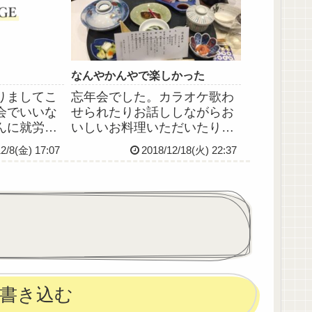
速攻で銀行行ってピン札両替
して...
なんやかんやで楽しかった
りましてこ
忘年会でした。カラオケ歌わ
会でいいな
せられたりお話ししながらお
んに就労支
いしいお料理いただいたりビ
けることに
ンゴでなんかすごいの当てた
12/8(金) 17:07
2018/12/18(火) 22:37
そ頑張りた
りなんやかんやで楽しかった
だといい
(๑ ́ᄇ`๑)ビンゴで当てた景品。
いいの当てたと思う💡ちなみ
にカラオケで歌った曲はマク
ロスFの「ライオン」で...
書き込む