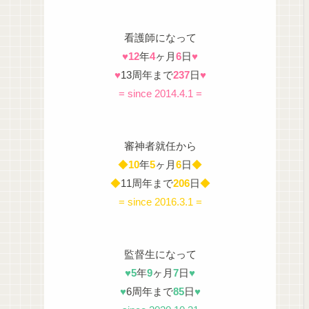
看護師になって
♥
12
年
4
ヶ月
6
日
♥
♥
13周年まで
237
日
♥
= since 2014.4.1 =
審神者就任から
◆
10
年
5
ヶ月
6
日
◆
◆
11周年まで
206
日
◆
= since 2016.3.1 =
監督生になって
♥
5
年
9
ヶ月
7
日
♥
♥
6周年まで
85
日
♥