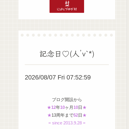
記念日♡(人’v`*)
2026/08/07 Fri 07:53:00
ブログ開設から
★
12
年
10
ヶ月
10
日
★
★
13周年まで
52
日
★
= since 2013.9.28 =