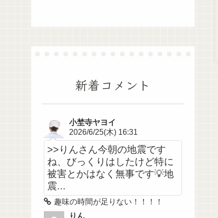
新着コメント
小埜寺ヤヨイ
2026/6/25(木) 16:31
>>りんさん今朝の地震です
ね、びっくりはしたけど特に
被害とかはなく無事です💡地
震...
趣味の時間が足りない！！！！
りん