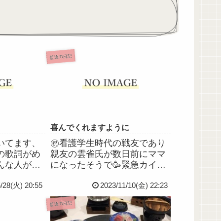
普通の日記
喜んでくれますように
いてます、
㊗️看護学生時代の戦友であり
の歌詞がめ
親友の雲雀氏が数日前にママ
んな人が歌
になったそうで🥳緊急カイザ
のがいちば
ーになってすっっっっごく大
5/28(火) 20:55
2023/11/10(金) 22:23
ECO*27)
変だったみたいだけど、母児
ECO*27さ
ともに無事だそうでほんとに
普通の日記
*今日はサ
ほんとによかった🥲今日連絡
がないから
きて、金曜日だからと思って