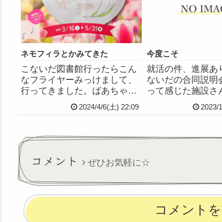
だけど、長距離運転にも慣れ
他の...
てきたから大丈夫でした💡
検...
ネモフィラとかみてきた
今度こそ
こないだ図書館行ったらこん
就活の件、進展あ
なフライヤーみっけまして、
ないだの合同説明
行ってきました。ばあちゃん
って感じた施設さ
と。ほんとは妹ちゃんと行き
援員さんと見学行
2024/4/6(土) 22:09
2023/
たかったんだけど、妹ちゃん
なりました今度こ
不調が続いてるので、じゃあ
い雰囲気いい感じ
一人で行ってくるかーと思っ
な……
てたらばあちゃんが名乗りを
あげたので二人で行ってきま
コメント
ぜひお気軽に☆
した。...
コメントを