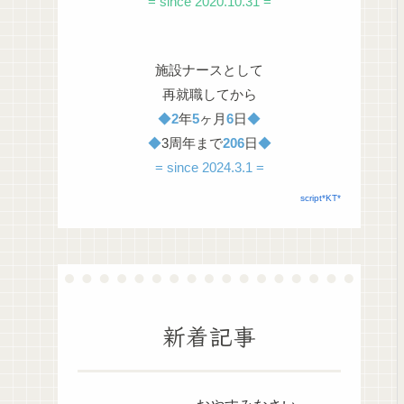
= since 2020.10.31 =
施設ナースとして
再就職してから
◆
2
年
5
ヶ月
6
日
◆
◆
3周年まで
206
日
◆
= since 2024.3.1 =
script*KT*
新着記事