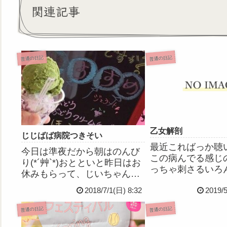
関連記事
普通の日記
普通の日記
乙女解剖
じじばば病院つきそい
最近こればっか聴
今日は準夜だから朝はのんび
この病んでる感じ
り(*´艸`*)おとといと昨日はお
っちゃ刺さるいろ
休みもらって、じいちゃんば
ってるけどこの方
あちゃんを県の中心部にある
2018/7/1(日) 8:32
2019/
んすき▶︎乙女解剖(D
病院に連れて行ってきまし
/めありー cover(D
た。沿岸部から県の中心部ま
普通の日記
普通の日記
んの原曲はこちら)
ではけっこうな距離があるん
ブリーダー、回診