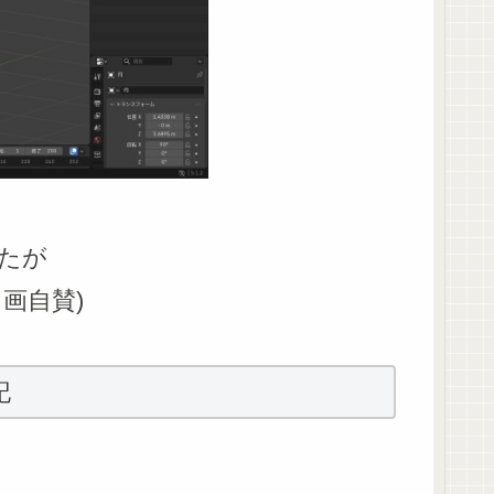
たが
画自賛)
記