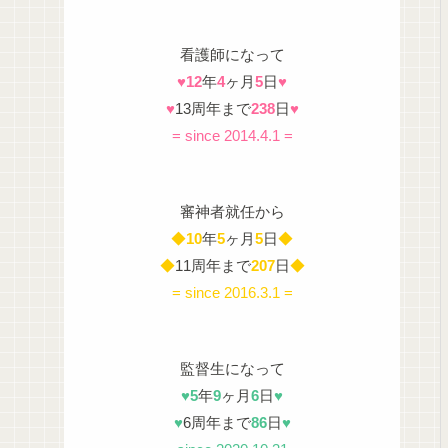
看護師になって
♥
12
年
4
ヶ月
5
日
♥
♥
13周年まで
238
日
♥
= since 2014.4.1 =
審神者就任から
◆
10
年
5
ヶ月
5
日
◆
◆
11周年まで
207
日
◆
= since 2016.3.1 =
監督生になって
♥
5
年
9
ヶ月
6
日
♥
♥
6周年まで
86
日
♥