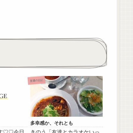
普通の日記
多幸感か、それとも
す♡♡今日
きのう「友達とカラオケいっ