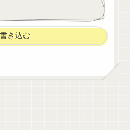
のため子宮
いたいただひっさしぶり(10日
振...
書き込む