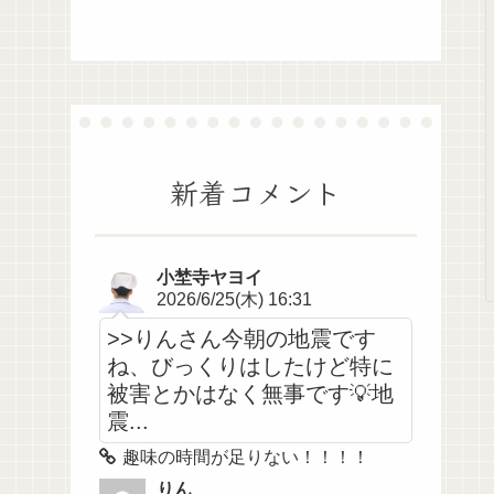
新着コメント
小埜寺ヤヨイ
2026/6/25(木) 16:31
>>りんさん今朝の地震です
ね、びっくりはしたけど特に
被害とかはなく無事です💡地
震...
趣味の時間が足りない！！！！
りん