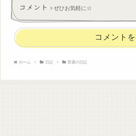
っきりゴロゴロして過ごし
なかったけど、念
コメント
ぜひお気軽に☆
ま...
体が...
コメントを
ホーム
日記
普通の日記