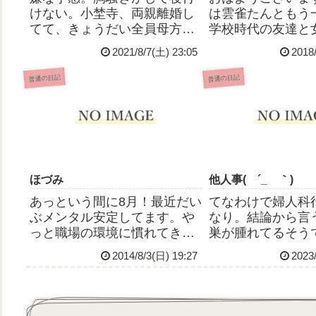
けない。小埜寺、両親離婚し
は雲雀たんともう
てて、きょうだい全員母方に
学校時代の友達と
育てられたんだけど、去年9
です(ﾉ*>∀<)ﾉｷｬｯ
2021/8/7(土) 23:05
2018
月、父が亡くなったのを新聞
み♡♡
の慶弔欄で知ったんです。父
普通の日記
普通の日記
とは完全に離別してたけど、
亡くなったのはやっぱり悲し
くて、手を合わせに行きたい
って思...
ほづみ
他人事( ´_ゝ｀)
あっという間に8月！最近だい
てなわけで婦人科
ぶメンタル安定してます。や
なり。結論から言
っと職場の環境に慣れてきた
巣が腫れてるそう
からかなーと。あと、認知の
巣の腫れと、11月
2014/8/3(日) 19:27
2023
ゆがみを自覚し、マイナス思
今回のが長引いて
考を切り替えられるようにも
ルモンバランスの
なってきたおかげかもです☆1
いかということで
日から3連休だったのでおもい
子宮頸がん検診受