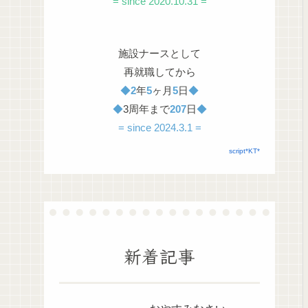
= since 2020.10.31 =
施設ナースとして
再就職してから
◆
2
年
5
ヶ月
5
日
◆
◆
3周年まで
207
日
◆
= since 2024.3.1 =
script*KT*
新着記事