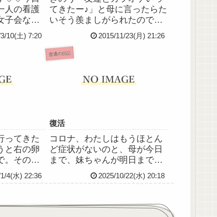
一人の看護
てきたー♪」と母に言ったらた
女子会なん
いそう羨ましがられたので、
ｷｬｯ♬ 超楽し
今度は母と行ってきた。笑い
/3/10(土) 7:20
2015/11/23(月) 21:26
きなりちょっと話がそれるけ
ど、妹の話。うちの妹、これ
普通の日記
までもブログでちょこちょこ
ふれているけど、学校には行
けていない。いわゆる不登校
児。...
復活
行ってきた
コロナ、わたしはもうほとん
うと右の卵
ど症状がないのと、母が今日
で。その卵
まで、妹ちゃんが明日までの
のが飛んで
自宅待機なので、お仕事も明
/1/4(水) 22:36
2025/10/22(水) 20:18
いるのはホ
日から復帰することになりま
崩れじゃな
した体調は前述の通り症状な
した。去年
くなったし精神面も落ち着い
けて異常は
たのでたぶん大丈夫、だと思