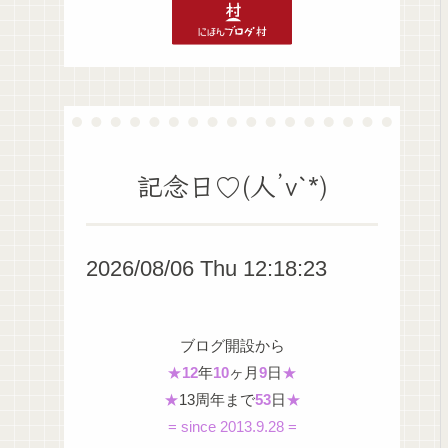
記念日♡(人’v`*)
2026/08/06 Thu 12:18:24
ブログ開設から
★
12
年
10
ヶ月
9
日
★
★
13周年まで
53
日
★
= since 2013.9.28 =