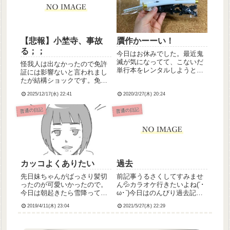
で、帰り際、総師長と事務長
に呼び...
【悲報】小埜寺、事故
贋作かーーい！
る；；
今日はお休みでした。最近鬼
滅が気になってて、こないだ
怪我人は出なかったので免許
単行本をレンタルしようと思
証には影響ないと言われまし
ってレンタル店に行ったら1巻
たが結構ショックです。免許
しか借りられなくて(他の巻は
取って10年、無事故無違反で
全て帯出中)で人気さすがだな
2025/12/17(水) 22:41
2020/2/27(木) 20:24
運転してたのですが今日で無
ーと思いながらとりあえず1巻
事故ではなくなってしまいま
普通の日記
普通の日記
だけ借りて、今日返却日だっ
した。。。自分への戒めのた
たから次の巻借りられるｶ...
めに以下に記録しておきま
す。泣
カッコよくありたい
過去
先日妹ちゃんがばっさり髪切
前記事うるさくしてすみませ
ったのが可愛いかったので。
ん💦カラオケ行きたいよね(´･
今日は朝起きたら雪降って積
ω･`)今日はのんびり過去記事
もってましたもう4月も半ばに
見返したりしてたんだけど、
2019/4/11(木) 23:04
2021/5/27(木) 22:29
差し掛かるのに(´・ω・`)こな
わたしほんと精神科勤務時代
いだ夏タイヤに替えたばっか
頑張ってたんだなぁって思い
だからもう降らないでほしい
ました。早番日勤日勤日勤早