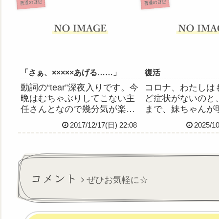
むちゃぶり主任の声。どうや
さんに会いにやっ
普通の日記
普通の日記
ら、私がリーダーでてんやわ
行機に乗るのは初
んやだったあの日、ネッパツ
んだけど、お天気
してた患者さんたち全員と看
またま左の窓側の
護師1...
て...
「さぁ、×××××あげる……」
復活
動詞の“tear”深夜入りです。今
コロナ、わたしは
晩はむちゃぶりしてこない主
ど症状がないのと
任さんとなので幾分気が楽で
まで、妹ちゃんが
す最近ずーっと病んでるので
自宅待機なので、
2017/12/17(日) 22:08
2025/10
こんな感じの曲ばっかり聴い
日から復帰するこ
てますカナトくんだいすき( ◠
した体調は前述の
ｑ◠ )
くなったし精神面
たのでたぶん大丈
いたいただひっさし
コメント
ぜひお気軽に☆
振...