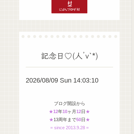
記念日♡(人’v`*)
2026/08/09 Sun 14:03:11
ブログ開設から
★
12
年
10
ヶ月
12
日
★
★
13周年まで
50
日
★
= since 2013.9.28 =