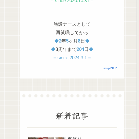
= since 2020.10.31 =
施設ナースとして
再就職してから
◆
2
年
5
ヶ月
8
日
◆
◆
3周年まで
204
日
◆
= since 2024.3.1 =
script*KT*
新着記事