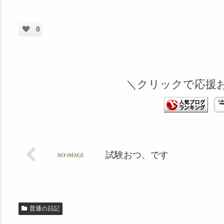
0
＼クリックで応援
試験おつ、です
普通の日記