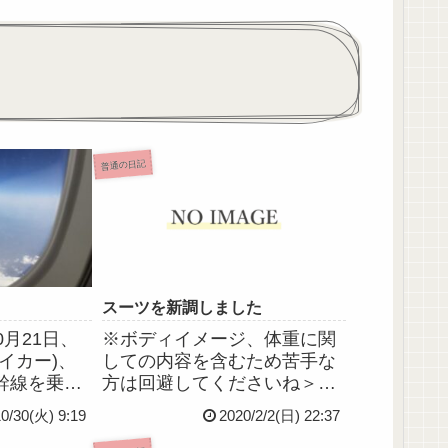
普通の日記
スーツを新調しました
0月21日、
※ボディイメージ、体重に関
イカー)、
しての内容を含むため苦手な
幹線を乗り
方は回避してくださいね＞＜
る、以前か
今日は新しいスーツを買いに
10/30(火) 9:19
2020/2/2(日) 22:37
ミーの安房
行ってきました。というの