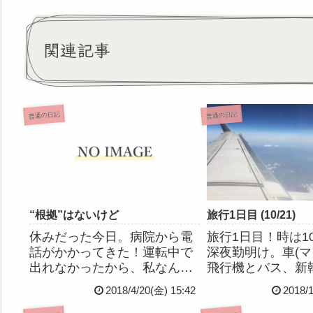
関連記事
普通の日記
普通の日記
“根拠”はないけど
旅行1日目 (10/21)
休みだった今日。病院から電
旅行1日目！時は1
話がかかってきた！運転中で
深夜勤明け。車(マ
出れなかったから、私なんか
飛行機とバス、新
やらかしたかな…？と後から
継いで遠路はるば
2018/4/20(金) 15:42
2018/
おそるおそるかけなおすと、
ら親交のあるヤプ