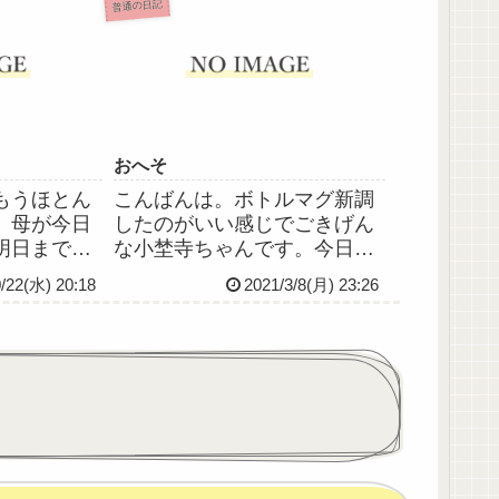
てきた。飛
も、高校卒業時に買ったスー
普通の日記
めてだった
ツが、ここ数年の体重増加に
もよく、た
よりぱっつんぱっつんになっ
席に座っ
てしまったからなのです😭買
った当時...
おへそ
もうほとん
こんばんは。ボトルマグ新調
、母が今日
したのがいい感じでごきげん
明日までの
な小埜寺ちゃんです。今日は
お仕事も明
比較的穏やかな日でした。や
/22(水) 20:18
2021/3/8(月) 23:26
とになりま
ったことといえば配薬と摘
通り症状な
便、あと、おへそのごまとっ
も落ち着い
たことぐらい。おへそのご
夫、だと思
ま、看護学校時代に「オリー
ぶり(10日
ブオイルでとる」ってさらっ
とは習った...