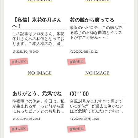
【私信】氷花冬月さん
芯の髄から腐ってる
へ！
最近のヘビロテ、この病んで
る感じの不穏な曲調とイラス
この記事はブロ友さん、氷花
トがすごく好み～～！
冬月さんへの私信となってお
ります。ご本人様のみ、追記
よりパスワードを入力してお
2021/8/2(月) 0:00
2020/2/9(日) 23:12
読みください。パスワード
は、氷花さんのツイステ最推
普通の日記
普通の日記
しのお誕生日です。(半角4文
字)※ブログ移転に伴いパスワ
ード保護機能が使えなくなっ
たた...
ありがとう、元気でね
(((( ‘-‘ ))))
準夜明けの休み。今日は、私
台風14号がこわすぎて震えて
が生まれるずーっと前から家
いる:(´ºωº｀):“過去に例がない
にあったピアノとのお別れの
ほど危険”てどんだけですの💦
日だった。私も10年くらいお
とりあえず備蓄食料は買って
2017/5/9(火) 21:44
2022/9/19(月) 17:24
世話になったピアノ。最後に
あるし、モバイルバッテリー
と思って、初めて発表会で演
とか充電しとくつもりだけど
普通の日記
普通の日記
奏した「ヴェニスの謝肉祭」
あと何備えとけばよいか
を弾いてさよならした。あり
な？？とにかく皆気をつけよ