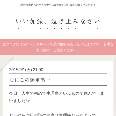
精神疾患持ちの半人前ナースが他愛のない日常を綴るブログです
いい加減、泣き止みなさい
当ブログには時々メンタルヘルス系の投稿があったりしますので、苦手な
方は自衛・ご注意ください。
2015/9/1(火) 21:00
なにこの頭重感…
今日、人生で初めて生理痛といふもので休んでしま
いました💦
どうやら昨日の謎の頭痛は生理痛だったようで、