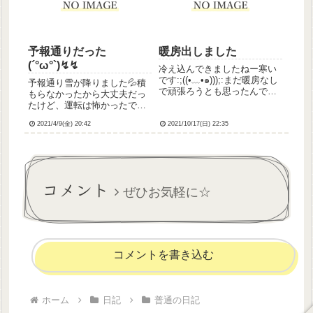
がとう、元気でね
うね(´・ω・`)い...
予報通りだった
暖房出しました
(´°ω°`)↯↯
冷え込んできましたねー寒い
です:;((•﹏•๑)));:まだ暖房なし
予報通り雪が降りました💦積
で頑張ろうとも思ったんです
もらなかったから大丈夫だっ
が、ヒーター出して点けちゃ
たけど、運転は怖かったです
いました。10月時点でこんな
今日もバタバタいろいろやっ
寒いとなると真冬が怖いです
2021/4/9(金) 20:42
2021/10/17(日) 22:35
たけど、やっぱアセスメント
💦寒いだけならまあ大丈夫な
につまづく(´；ω；｀)わたし
んだけど、雪がね…。金、土
の判断が正しいのかすごく不
と忙しかったの...
安になる…けど！とりあえず
今週を何事もなく乗り切った
コメント
自...
ぜひお気軽に☆
コメントを書き込む
ホーム
日記
普通の日記