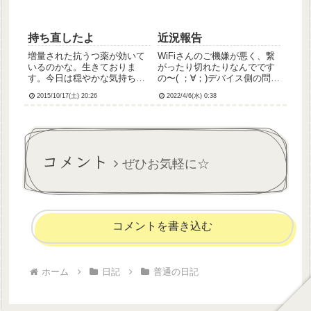
な...
持ち直したよ
近況報告
増量された抗うつ薬が効いて
WiFiさんのご機嫌が悪く、繋
いるのかな。生きておりま
がったり切れたりなんでです
す。今日は穏やかな気持ちで
の〜( ；∀；)デバイス側の問題
一日を過ごすことができまし
なのかモデムやルーターの問
2015/10/17(土) 20:26
2022/4/6(水) 0:38
た。あんなにしにたいしにた
題なのかすらよくわからず。
いと酷かった希死念慮が、憑
電子機器関係そんな疎いわけ
き物が落ちたみたいになくな
じゃないんだけど、かといっ
りました。ほとんどなんにも
て詳しいわけでもないので、
しないでぼーっとしていた一
お手上げです…🏳という...
コメント
日だった...
ぜひお気軽に☆
コメントを書き込む
ホーム
日記
普通の日記