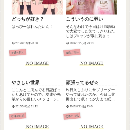
どっちが好き？
こういうのに弱い
はっぴーばれんたいん！
そんなわけで今日は吐血騒動
で大変でした笑てっきりわた
しはプ○ッツが喉に刺さった
もんだとwwwおかげで深夜明
2019/2/14(木) 0:00
2019/1/21(月) 23:13
けの貴重な半日をちょっと損
した気分(´-ω-`)まぁそれはお
普通の日記
普通の日記
いといて( ˙³˙ )ﾉ気になってい
たシャンプーを買っちゃっ
た！わぁ女子っ...
やさしい世界
頑張ってるぜ☆
ここんとこ病んでる日記ばっ
昨日久しぶりにサブリーダー
かりあげてたので、友達や先
やって疲れたのか、今日は盆
輩からの優しいメッセージで
棚出して眠くて夕方まで眠っ
中和しておきましょう。-看護
ちゃってました(´・ω・`)うち
2016/3/8(火) 21:12
2017/8/11(金) 23:04
学校の友達より-点滴してるっ
の病棟では点滴する人はほと
て聞いたからさ。嘔気つらい
んどいないのですが、体調崩
普通の日記
普通の日記
ね。無理しないでね。皆に甘
してDIV1日4本キープの人が
えていいんだからね私はいつ
出たので、久しぶりに輸液管
も助けられてるから私も力に
理したんです💦私、採血...