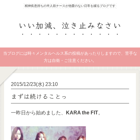
精神疾患持ちの半人前ナースが他愛のない日常を綴るブログです
いい加減、泣き止みなさい
当ブログには時々メンタルヘルス系の投稿があったりしますので、苦手な
方は自衛・ご注意ください。
2015/12/23(水) 23:10
まずは続けることっ
一昨日から始めました、
KARA the FIT
。