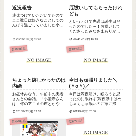
近況報告
厄祓いしてもらったけれ
ども
連休つけていただいてたので
ここ数日は好きなことしての
というわけで先週は誕生日だ
んびり過ごしていました小埜
ったのでした～！お祝いして
寺です。寒波やばいですね、
くださったみなさまありがと
連日朝、車に積もった雪とか
うございます💕𝑩𝑰𝑮
おろしたりかいたりしてるん
2025/2/19(水) 15:43
2024/3/20(水) 16:43
𝑳𝑶𝑽𝑬――今年は本厄の年回
ですけど、手がかじかんで指
りなので、昨日神社で厄祓い
普通の日記
普通の日記
凍るかと思いました💦明日は
してもらってきました。無事
出勤！最近わたし、お仕事け
に過ごせますように！でもカ
っこう...
レンダー見たら不成就日って
書いてあ...
ちょっと嬉しかったのは
今日も頑張りました＼
内緒
(＾o＾)／
お昼休みなう。午前中の患者
今日は深夜明け、眠ろうと思
さんとの会話。「小埜寺さん
ったのに眠れず(深夜勤中はめ
は、何のアニメの声とかやっ
ちゃくちゃ眠いのに家に帰っ
てたんですか？」小埜寺
てくると眠れない謎)、午後は
2016/6/27(月) 13:03
2019/9/8(日) 20:39
「？！！えっ、何の話？？」
家族の用足しのために車を出
「え、以前声優さんやってた
しました…疲れた…そんな明
普通の日記
普通の日記
って聞いたんですけど」小埜
日はリーダーです＼(＾o＾)／
寺「」一体どこから生じた勘
指示受けが嫌すぎるぞ～！明
違いなのかは不明ですが過去
日リーダーなのはまぁいい...