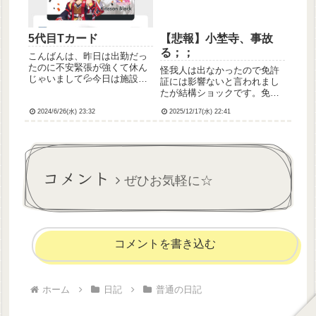
に声優さん...
5代目Tカード
【悲報】小埜寺、事故
る；；
こんばんは、昨日は出勤だっ
たのに不安緊張が強くて休ん
怪我人は出なかったので免許
じゃいまして💦今日は施設内
証には影響ないと言われまし
での研修があったのでやっと
たが結構ショックです。免許
こさ出てきました。みなさん
取って10年、無事故無違反で
にご心配をかけてしまったよ
2024/6/26(水) 23:32
2025/12/17(水) 22:41
運転してたのですが今日で無
うで、不安緊張が自力でコン
事故ではなくなってしまいま
トロールできない自分がほん
した。。。自分への戒めのた
とに情けないなと思いまし
めに以下に記録しておきま
た……(...
す。泣
コメント
ぜひお気軽に☆
コメントを書き込む
ホーム
日記
普通の日記