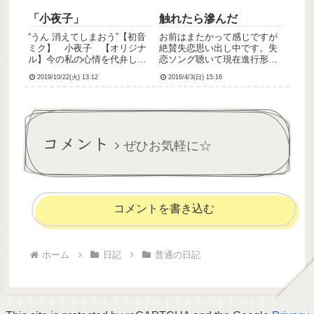
「小夜子」
触れたら滲んだ
“うん 消えてしまおう”【初音
お前はまたかって感じですが
ミク】 小夜子 【オリジナ
絶賛失恋思い出し中です。失
ル】今の私の心情を代弁して
恋ソング聴いて現在進行形で
くれてるような歌詞
泣いてます。ただいまヘビロ
2019/10/22(火) 13:12
2016/4/3(日) 15:16
&amp;amp;amp;amp;amp;am
テ中の2曲。【ニコニコ動
p;amp;amp;amp;amp;lt;a
画】 うそつき (二コ二コ動
href=""&amp;amp;...
画のご本家リンクはこちら)こ
の曲はたしか以前にもご紹介
した気がするんですが、この
コメント
切な...
ぜひお気軽に☆
コメントを書き込む
ホーム
日記
普通の日記