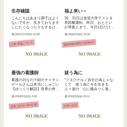
生存確認
福よ来い～
こんにちはあまり調子はよく
30、31日は放送大学テスト＆
ないですが、生きております
長距離運転、昨日、おととい
しにたくなったりもするけ
が準夜ときて、今日1日だけ休
ど、父の墓前で父の分まで生
み。疲れがたまりにたまって
2021/11/25(木) 10:28
2019/2/3(日) 23:28
きると誓いましたから今日は
たせいか、ずーっと寝て過ご
休みなのでゆっくりゆったり
してた。その割には疲れが全
趣味関連(漫画ｱﾆﾒ排球etc)
仕事･看護について
過ごしますはやく元気になれ
然とれてない( ´тωт` )明日の日
ますように
勤頑張れる気がしないよー！
泣それはさてお...
最強の看護師
祓う為に
看護の日なので紹介ナイチン
“ツヨクナルノ自分の為じゃな
ゲールさんは本当にしゅごい
くて 祓う為に今を生きる
【ゆっくり解説】世界の奇
人々達の 心に棲みつく鬼達
人・変人・偉人紹介【ナイチ
を”日本鬼子イメージソング
2019/5/12(日) 0:00
2016/2/3(水) 23:11
ンゲール】 【ゆっくり解説】
「HAKUMEI」song by
世界の奇人・変人・偉人紹介
VY1【VY1オリジナル】
愚痴･ぼやき･病み記事
片想い日記
【ナイチンゲール】※2020年
HAKUMEI fullver.【日本鬼子
リンク修正
イメージソング】【ニコニコ
動画】【...