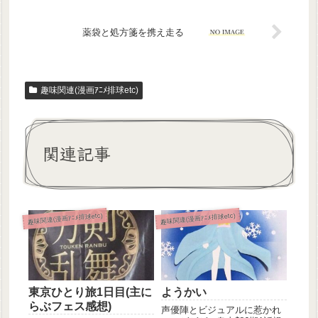
薬袋と処方箋を携え走る
趣味関連(漫画ｱﾆﾒ排球etc)
関連記事
趣味関連(漫画ｱﾆﾒ排球etc)
趣味関連(漫画ｱﾆﾒ排球etc)
東京ひとり旅1日目(主に
ようかい
らぶフェス感想)
声優陣とビジュアルに惹かれ