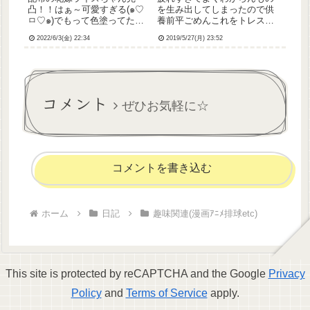
凸！！はぁ～可愛すぎる(๑♡
を生み出してしまったので供
ㅁ♡๑)でもって色塗ってたの
養前平ごめんこれをトレスし
もとりあえず完成！背景わた
たかったのだけど2秒で挫折し
2022/6/3(金) 22:34
2019/5/27(月) 23:52
しにしては頑張った方です＞
たよね～
＜💦トリミングしちゃったけ
ど全身描いたのよーん
コメント
ぜひお気軽に☆
コメントを書き込む
ホーム
日記
趣味関連(漫画ｱﾆﾒ排球etc)
This site is protected by reCAPTCHA and the Google
Privacy
Policy
and
Terms of Service
apply.