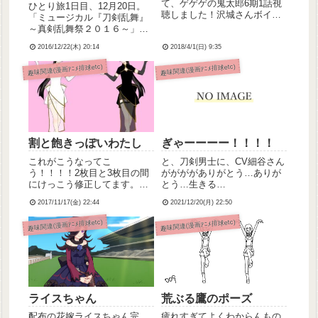
て、ゲゲゲの鬼太郎6期1話視
ひとり旅1日目、12月20日。
聴しました！沢城さんボイス
「ミュージカル『刀剣乱舞』
の鬼太郎はクールな感じ☆面
～真剣乱舞祭２０１６～」夜
白かったから来週も見たい予
公演参戦記録。超長文。午前
定。来週はねこ娘も登場する
2016/12/22(木) 20:14
2018/4/1(日) 9:35
中のうちに東京へ向かって出
みたいだし、楽しみ！5期のね
発。新幹線の中でついったー
趣味関連(漫画ｱﾆﾒ排球etc)
趣味関連(漫画ｱﾆﾒ排球etc)
こ娘もかわいいなーって思っ
を使って物販情報をチェッ
てたけど、6期のねこ娘はそ
ク。2～3時間待ちとか、三日
れ...
月のマフラータオル(欲しか
っ...
割と飽きっぽいわたし
ぎゃーーーー！！！！
これがこうなってこ
と、刀剣男士に、CV細谷さん
う！！！！2枚目と3枚目の間
ががががありがとう…ありが
にけっこう修正してます。い
とう…生きる…
ろいろ直したいところはある
2017/11/17(金) 22:44
2021/12/20(月) 22:50
けど、この辺でやめておくか
な。時間かけすぎてちょっと
趣味関連(漫画ｱﾆﾒ排球etc)
趣味関連(漫画ｱﾆﾒ排球etc)
飽きてきちゃった💦でもやっ
ぱりお絵描きするのは楽しい
し好きだな～。
ライスちゃん
荒ぶる鷹のポーズ
配布の花嫁ライスちゃん完
疲れすぎてよくわからんもの