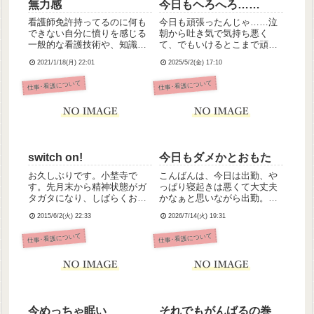
無力感
今日もヘろへろ……
看護師免許持ってるのに何も
今日も頑張ったんじゃ……泣
できない自分に憤りを感じる
朝から吐き気で気持ち悪く
一般的な看護技術や、知識、
て、でもいけるとこまで頑張
経験が全然足りてない気持ち
ろうと思って出勤、帰宅願望
2021/1/18(月) 22:01
2025/5/2(金) 17:10
に寄り添うだけじゃ、命を救
で不穏な利用者さんの対応で
うことはできないのに
大声で威嚇されるわ、ターミ
仕事･看護について
仕事･看護について
ナルの利用者さんのご家族様
には「痛みをとってください
って言ってるんです！」と詰
められる...
switch on!
今日もダメかとおもた
お久しぶりです。小埜寺で
こんばんは、今日は出勤、や
す。先月末から精神状態がガ
っぱり寝起きは悪くて大丈夫
タガタになり、しばらくお休
かなぁと思いながら出勤。緊
みをいただいておりました。
張で呼吸が苦しくなり、ああ
2015/6/2(火) 22:33
2026/7/14(火) 19:31
仕事はなんとか本日より復
今日も早退かも……と諦めか
帰。昨晩から今朝までずーっ
けたところ、昨日就労支援員
仕事･看護について
仕事･看護について
とうつうつめそめそしていた
さんからリーダーさん、管理
(つまりは不眠)のでこりゃ今
者さんに連絡がいってたみた
日も仕事ができる精神状態じ
いで「無理しないでね」「苦
ゃないな...
手な人...
今めっちゃ眠い
それでもがんばるの巻