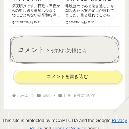
深夜明けです。日勤～準夜か
昨晩はめそめそ泣き通し、今
らの申し送り事項も少なく、
朝起きたら案の定目が腫れて
なにごともない超平和な深夜
ました。目ぇ腫れてるからい
だったので心がいくらか浄化
いやと開き直り、ノーメイク
2017/12/18(月) 10:34
2016/10/14(金) 22:30
されました……！✨採血も2
で出勤。今日はサブリーダー
人、一発で成功できたので😭
でした。入退院がありバタバ
一般科ナースからしたら当た
タ忙しかったけど、師長とリ
り前のことかもしれないけ
ーダーナースがいろいろ指示
ど、私にとっては大きな進歩
出してくれたおかげでのりき
コメント
だよ。経...
れた。...
ぜひお気軽に☆
コメントを書き込む
ホーム
日記
仕事･看護について
This site is protected by reCAPTCHA and the Google
Privacy
Policy
and
Terms of Service
apply.