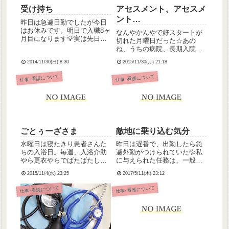
受け持ち
アセスメント、アセスメ
ント…
昨日は急遽日勤でしたが今日
はお休みです。明日で入職8ヶ
なんやかんやで好スタートが
月目になります💡実は先日、
切れた月曜日だった☆あの
ついに私にも担当患者さんが
ね、うちの病院、長期入院の
割り振られました！まだまだ
方が圧倒的に多いから、評価
慣れていないので2人からで
2014/11/30(日) 8:30
2015/11/30(月) 21:18
日は長めのスパン(数ヶ月越し
す。そういえば去年の11月も
とか)で設定するのですよ。
仕事･看護について
仕事･看護について
「看護の統合と実践」の実習
で、先日がその評価日だった
で、同時に2人の患者さん受
ので看護計画を締めてきまし
け...
て。また今日から新たな計画
を立て...
ごとぅーざさま
敵地に乗り込む気分
水曜日は寝たきり患者さんた
昨日は遅番で、出勤したら急
ちの入浴日。毎週、入浴介助
遽外勤がつけられていた💦私
やら更衣やらでばたばたしま
に与えられた任務は、一般病
す。今日も頑張りました。明
院に転院していた患者さんを
2015/11/4(水) 23:25
2017/5/11(木) 23:12
日の診察にもよりけりです
迎えに行くこと。(うちは単科
が、12月中旬くらいまではま
精神科病院なので、入院患者
仕事･看護について
仕事･看護について
だ午前のみの勤務になりそう
さんの一般状態が悪くなって
です。総師長曰く、今の精神
しまった場合、一時的に一般
状態がベストであり私本来の
病院に転院させることがたま
あるべ...
にあ...