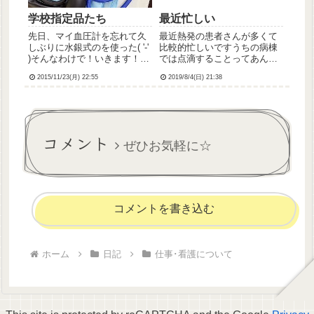
学校指定品たち
最近忙しい
先日、マイ血圧計を忘れて久
最近熱発の患者さんが多くて
しぶりに水銀式のを使った( '-'
比較的忙しいですうちの病棟
)そんなわけで！いきます！思
では点滴することってあんま
い立って画像をのっけるシリ
りないんですけど、点滴3本キ
2015/11/23(月) 22:55
2019/8/4(日) 21:38
ーズ！(前回はこちら)今回は
ープの人もいるし(って言った
看護学校時代に買わされた買
ら一般科で日常的に輸液管理
った物品編。画像重いので追
してる同級生たちに怒られそ
記から。
うだけど)今日は日曜日だから
あんまり忙しくないはずな
コメント
ん...
ぜひお気軽に☆
コメントを書き込む
ホーム
日記
仕事･看護について