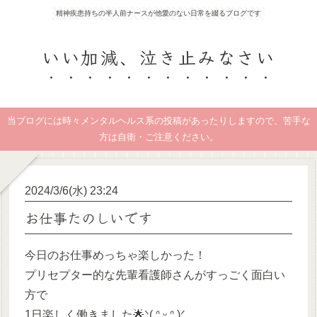
精神疾患持ちの半人前ナースが他愛のない日常を綴るブログです
いい加減、泣き止みなさい
当ブログには時々メンタルヘルス系の投稿があったりしますので、苦手な
方は自衛・ご注意ください。
2024/3/6(水) 23:24
お仕事たのしいです
今日のお仕事めっちゃ楽しかった！
プリセプター的な先輩看護師さんがすっごく面白い
方で
1日楽しく働きました🌟ᐠ( ᐢ ᵕ ᐢ )ᐟ