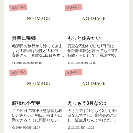
普通の日記
普通の日記
無事に帰郷
もっと休みたい
4泊5日の旅行から帰ってきま
貴重な2連休でした1日目は、
した！詳細は後ほど！私信…
長距離運転(と言っても片道2
安房さん、素敵な1日目を本当
時間くらい)して、看護学校時
にありがとう✨
代の友人・練氏宅へ猫さんに
2018/10/25(木) 19:48
2019/9/26(木) 23:45
会いに行ってきた( ΦωΦ )練氏
とおしゃべりしながら2匹の猫
普通の日記
普通の日記
さんと戯れてすっごい癒され
た！猫のいる生活、憧れる〜
練氏とは、仕事の...
頑張れ小埜寺
えっもう3月なの;;
この休日で精神状態は落ち着
今さらですけどもう3月も4日
いたみたい。明日からまた出
目なんですね。光陰矢のごと
勤できるように頑張りたい
し…誕生月なんですけど、そ
な。下のきょうだいたちに仕
ろそろアラサーを名乗らなく
2016/4/10(日) 21:37
2019/3/4(月) 16:21
送りできるように働かなきゃ
てはならなくなってしまいま