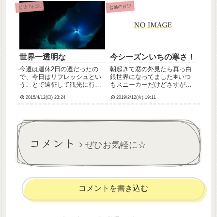
だし、寝たきり部屋のかわい
した、、20代、あっという間
普通の日記
普通の日記
いおばあちゃんたちにも会い
だったーー泣わたしこのさき
たいな。私は私、“彼女”は彼
どうなっていくんだろう、前
女。ベテランナースはベテラ
向きにいきたいけど、不安が
ンナー...
い...
世界一透明な
今シーズンいちの寒さ！
今週は週休2日の週だったの
朝起きて窓の外見たら真っ白
で、今日はリフレッシュとい
銀世界になってました❄いつ
うことで遠征して観光に行っ
もスニーカーだけどさすがに
てきました。日本三大鍾乳洞
ブーツで出勤しました。今日
2015/4/12(日) 23:24
2019/2/12(火) 19:11
のひとつ、龍泉洞(PCサイト)
は今シーズンで1番寒かった気
です。叔母夫婦が連休とって
がします！:(´◦ω◦｀):ｶﾀｶﾀ明日
観光に行くというので、私も
の天気予報、県内では最高気
行きたいっっ！と便乗させて
温がマイナスの地域もあるみ
いただいちゃいました。最近
たい。まじか。で...
コメント
輪...
ぜひお気軽に☆
コメントを書き込む