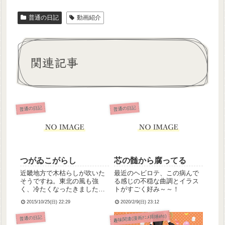
普通の日記
動画紹介
関連記事
普通の日記
普通の日記
つがゐこがらし
芯の髄から腐ってる
近畿地方で木枯らしが吹いた
最近のヘビロテ、この病んで
そうですね。東北の風も強
る感じの不穏な曲調とイラス
く、冷たくなったきました。
トがすごく好み～～！
木枯らしと聞いて思い出した
2015/10/25(日) 22:29
2020/2/9(日) 23:12
おすすめ曲がこちら(←リンク
踏むと飛びます)。ボーカロイ
趣味関連(漫画ｱﾆﾒ排球etc)
普通の日記
ドによるデュエット曲、番凩