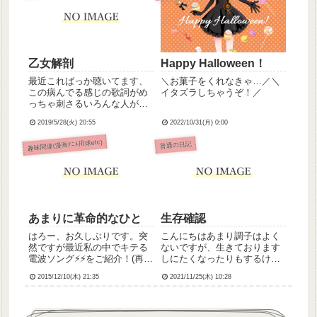
(つがゐこがらし)です。歌詞
もメロディもとってもきれい
な...
乙女解剖
Happy Halloween！
最近こればっか聴いてます、
＼お菓子をくれなきゃ…／＼
この病んでる感じの歌詞がめ
イタズラしちゃうぞ！／
っちゃ刺さるいろんな人が歌
ってるけどこの方のがいちば
2019/5/28(火) 20:55
2022/10/31(月) 0:00
んすき▶︎乙女解剖(DECO*27) /
めありー cover(DECO*27さん
趣味関連(漫画ｱﾆﾒ排球etc)
普通の日記
の原曲はこちら)*今日はサブ
リーダー、回診がないから他
の...
あまりに革命的なひと
生存確認
はろー、お久しぶりです。突
こんにちはあまり調子はよく
然ですが最近私の中でキテる
ないですが、生きております
電波ソング⚡⚡をご紹介！(再生
しにたくなったりもするけ
できない場合はこちらから)A
ど、父の墓前で父の分まで生
2015/12/10(木) 21:35
2021/11/25(木) 10:28
応Pさんの「はなまるぴっぴ
きると誓いましたから今日は
はよいこだけ」です。抑うつ
休みなのでゆっくりゆったり
状態の時にきいたら疲れるだ
過ごしますはやく元気になれ
ろうなというぐらいかなりの
ますように