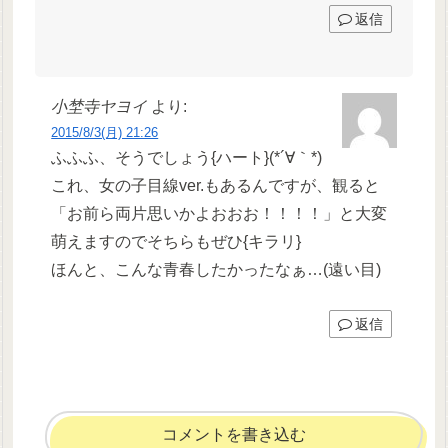
返信
小埜寺ヤヨイ
より:
2015/8/3(月) 21:26
ふふふ、そうでしょう{ハート}(*´∀｀*)
これ、女の子目線ver.もあるんですが、観ると
「お前ら両片思いかよおおお！！！！」と大変
萌えますのでそちらもぜひ{キラリ}
ほんと、こんな青春したかったなぁ…(遠い目)
返信
コメントを書き込む