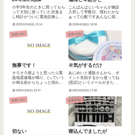
小学3年生のときに買ってもら
こんばんはじいちゃんが施設
って大切に使っていた目覚ま
入所して早数日、慣れたかな
し時計がついに電池交換して
ぁって心配ですあんなに煩わ
も動かなくなってしまいまし
しかったのに、ほんとにこれ
2025/10/16(木) 15:14
2026/4/19(日) 19:56
た……。愛着あるし、つらい
で良かったのかなぁって今は
時も苦しい時もずっと枕元で
とにかく、元気でいてほしい
普通の日記
普通の日記
見守ってくれてたから結構シ
って思うのはわたしの勝手な
ョックです😢目覚まし時計の
のかな、わたし、ひどい孫だ
寿命でググってみたら、10～
あんなに世話になったのに何
2...
ひとつ...
無事です！
※気がするだけ
そろそろ寝ようと思ったら緊
あにめいと通販さんから、ポ
急地震速報が鳴り、(っていう
イント失効するから使ってね
か鳴る前からちょっと揺れて
(意訳)というメールがきたの
た)けっこう強い揺れをかなり
で、ポイントで買い物してさ
2025/12/8(月) 23:57
2021/8/22(日) 17:00
長めに感じました💦小埜寺、
っき届いたのがこれです、ば
以前三陸沿岸の某市に住んで
ばんみくちゃんのルースパウ
普通の日記
普通の日記
たのですが、3年ほど前に津波
ダーだよ☆とてもかわいいい
の心配のない内陸に越してき
つも朝めんどくさいなーって
たので津波も大丈夫です、
思いながら化粧してるんだけ
取...
どこ...
切ない
寝込んでましたが