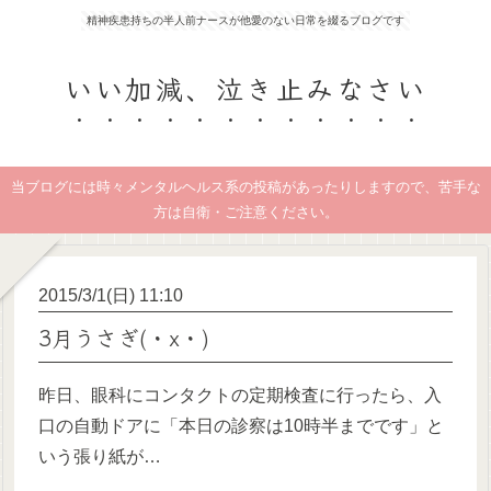
精神疾患持ちの半人前ナースが他愛のない日常を綴るブログです
いい加減、泣き止みなさい
当ブログには時々メンタルヘルス系の投稿があったりしますので、苦手な
方は自衛・ご注意ください。
2015/3/1(日) 11:10
3月うさぎ(・x・)
昨日、眼科にコンタクトの定期検査に行ったら、入
口の自動ドアに「本日の診察は10時半までです」と
いう張り紙が…