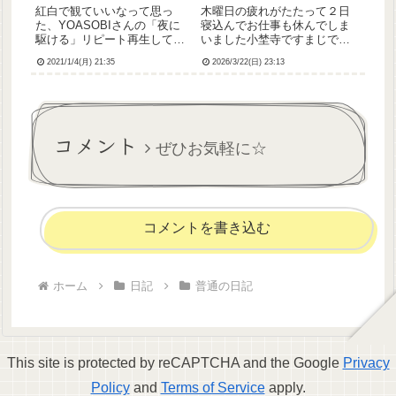
紅白で観ていいなって思っ
木曜日の疲れがたたって２日
た、YOASOBIさんの「夜に
寝込んでお仕事も休んでしま
駆ける」リピート再生して聴
いました小埜寺ですまじでじ
いてるんですけど、歌詞がめ
いちゃんが勝手すぎていろい
2021/1/4(月) 21:35
2026/3/22(日) 23:13
っちゃ刺さる…。切ない…。
ろしんどいです解熱して歩け
でもってまたふられたこと思
るようになってきたと思った
い出して泣いてるっていう
ら今度は暖かくなってきたか
ね。。ほんと、わたしいつま
ら畑やるって言ってききませ
で失恋ひきずるんだろうね苦
んこないだ受診したおっきな
コメント
笑涙と...
病院か...
ぜひお気軽に☆
コメントを書き込む
ホーム
日記
普通の日記
This site is protected by reCAPTCHA and the Google
Privacy
Policy
and
Terms of Service
apply.