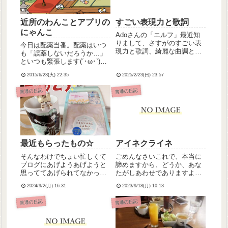
近所のわんことアプリの
すごい表現力と歌詞
にゃんこ
Adoさんの「エルフ」最近知
りまして、さすがのすごい表
今日は配薬当番。配薬はいつ
現力と歌詞、綺麗な曲調と映
も「誤薬しないだろうか…」
像だな～って思ってたら、過
といつも緊張します(´･ω･`)
去記事(≫2021/2/20)で書いた
<5R、Wチェックは重要だね
「ギラギラ」の時と、作詞作
2015/6/23(火) 22:35
2025/2/23(日) 23:57
緊張感で疲れたお…明日水曜
曲とイラストの方が同じと知
日が一番忙しいというのに💦
普通の日記
普通の日記
って納得しました(作詞作曲:
帰り道、焼きたてメロンパン
てにをはさん、イ...
を買い、お散歩中のご近所さ
んのわんことたわむれた(...
最近もらったもの☆
アイネクライネ
そんなわけでちょい忙しくて
ごめんなさいこれで、本当に
ブログにあげようあげようと
諦めますから、どうか、あな
思っててあげられてなかった
たがしあわせでありますよう
記事です。最近もらったもの
に
2024/9/2(月) 16:31
2023/9/18(月) 10:13
のお話。遠方に住んでる友人
からプレゼントとお手紙が届
普通の日記
普通の日記
きまして。ﾈｺﾁｬﾝのティース
プーンとひんやりタオルなん
ですけど、ティースプーンが