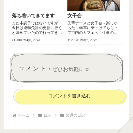
ね...
落ち着いてきてます
女子会
まだ本調子ではないですが、
先輩ナースと女子会～楽しか
今日は運転免許の更新に行く
った～😍車に乗っけてもらっ
と決めていたので行ってきま
て市内のカフェへ！仕事の話
した。講習で見せられたビデ
とか美容の話とかしながらラ
2018/2/14(水) 22:41
2017/11/18(土) 22:22
オがけっこうショッキングだ
ンチ。先輩は、キレイで可愛
ったけど、なんとか耐えまし
くて、最近OTの高尾さんとご
た💦まだ本調子じゃない精神
結婚されたかた。お話聞いて
状態でよく耐えたもんだと思
たら、キレイでいるためにす
います(;_;)はてさて、初回
ごい努力されてて、だから美
コメント
更...
人さ...
ぜひお気軽に☆
コメントを書き込む
ホーム
日記
普通の日記