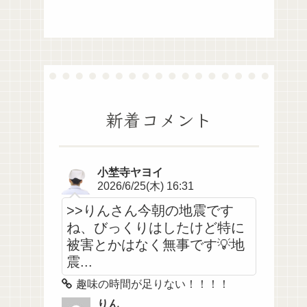
新着コメント
小埜寺ヤヨイ
2026/6/25(木) 16:31
>>りんさん今朝の地震です
ね、びっくりはしたけど特に
被害とかはなく無事です💡地
震...
趣味の時間が足りない！！！！
りん