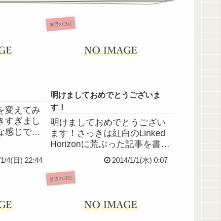
普通の日記
明けましておめでとうございま
す！
を変えてみ
きすぎまし
明けましておめでとうござい
な感じで
ます！さっきは紅白のLinked
って話です
Horizonに荒ぶった記事を書い
くださった
てしまいました。ローランに
/1/4(日) 22:44
2014/1/1(水) 0:07
ざいます。
して進撃クラスタでもある私
ります！で
はかなり興奮した舞台演出で
普通の日記
さい。。。
した(´▽`)そして、こんなブロ
グをROMってくださっている
皆さん、...