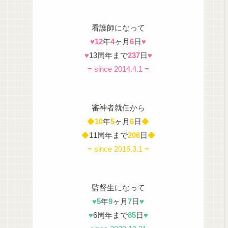
看護師になって
♥
12
年
4
ヶ月
6
日
♥
♥
13周年まで
237
日
♥
= since 2014.4.1 =
審神者就任から
◆
10
年
5
ヶ月
6
日
◆
◆
11周年まで
206
日
◆
= since 2016.3.1 =
監督生になって
♥
5
年
9
ヶ月
7
日
♥
♥
6周年まで
85
日
♥