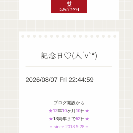
記念日♡(人’v`*)
2026/08/07 Fri 22:45:00
ブログ開設から
★
12
年
10
ヶ月
10
日
★
★
13周年まで
52
日
★
= since 2013.9.28 =