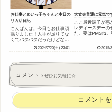
お仕事とめいっ子ちゃんと本日の
大丈夫普通に元気で
リカ活日記
ここ最近調子が悪
レディースデーの
こんばんは。今日もお仕事頑
た。要はPMSね
張りました！人手が足りてな
ースデー前も最中
くてバタバタだったけどなん
痛だからPMSと
とか乗り切ったよおおおお毎
2024/7/20(土) 23:01
2019/
った。これからは
回必死！先輩ナースさんに
はPMSを疑おう
「ヤヨイちゃん仕事覚えてき
れば心構えができ
たよね」「いつも助かってる
は主治医の弁。さ
から毎日来てｗ」って言われ
み...
て嬉しかった。なんかねぇ20
コメント
ぜひお気軽に☆
代の痩...
コメントを