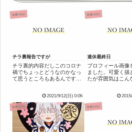
普通の日記
普通の日記
チラ裏報告ですが
連休最終日
チラ裏的内容だしこのコロナ
プロフィール画像
禍でちょっとどうなのかなっ
ました。可愛く描
て思うところもあるんです
たが雰囲気はこん
が、だれかにしゃべりたくて
す。だから何だよ
しょーがないので報告させて
が。イイネ押して
2021/9/12(日) 0:06
2015
ください。わたし…、わた
方々ありがとうご
し！！ちょっとしたミュージ
明日からまた頑張
普通の日記
普通の日記
カルに役者として出演するこ
はではおやすみな
とになりました！！！！市民
(-ω- )
劇場的なほ...