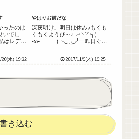
す
やはりお前だな
かったのは
深夜明け。明日は休み♪もくも
せいでし
くもくようび～♪╭◜◝ ͡ ◜◝╮(
。私はレディ
•ω• )╰◟◞ ͜ ◟◞╯一昨日ぐら
も全くの無
いから唇の端がピリピリする
は気づかなか
ので、こりゃ近いうちに口唇
3/20(水) 19:32
2017/11/9(木) 19:25
不安定な時
ヘルペスが出るな…と踏んで
。原因が分か
いたらやっぱり出た。今回は
るというの
早い段階で気付いて軟膏(ｱﾗ...
て明日は休
書き込む