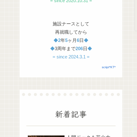
= since 2020.10.31 =
施設ナースとして
再就職してから
◆
2
年
5
ヶ月
6
日
◆
◆
3周年まで
206
日
◆
= since 2024.3.1 =
script*KT*
新着記事