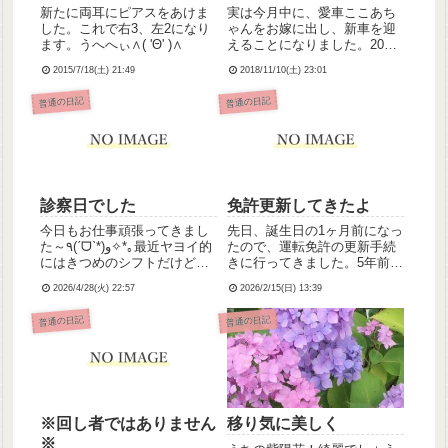
新たに両耳にピアスをあけま
実は今月中に、愛車ここあち
した。これで右3、左2になり
ゃんをお嫁に出し、新車を迎
ます。うへへぃ∧( 'Θ' )∧
えることになりました。2015
年11月に納車したここあちゃ
2015/7/18(土) 21:49
2018/11/10(土) 23:01
ん。およそ3年間、大切に乗り
ました。ここあちゃん本当に
普通の日記
普通の日記
大好きで、すごく愛着がある
ので、手放すことになるのは
すごく寂しい。当時の記事...
診察日でした
免許更新してきたよ
今日もお仕事頑張ってきまし
先日、誕生日の1ヶ月前になっ
た～٩(ˊᗜˋ*)و✧*｡最近ヤヨイ的
たので、運転免許の更新手続
にはきつめのシフトだけど調
きに行ってきました。5年前の
子いいです。「こっち行くん
時は免許センターでの更新だ
2026/4/28(火) 22:57
2026/2/15(日) 13:39
でそれお願いします💦」とか
ったのですが、写真写り最悪
そんな感じでちゃんと連携と
で。当時の記事⇩って感じでめ
普通の日記
普通の日記
って動けてるよ！仕事上がっ
ちゃくちゃスレてたんです
てから精神科の定期受診、介
が、今回は警察署での手続き
護負担が減ったことと...
だったので写真は持参だった
か...
※回し者ではありません
移り気に美しく
※