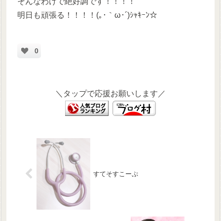
そんなわけで絶好調です！！！！
明日も頑張る！！！！(｡･｀ω･´)ｼｬｷｰﾝ☆
0
＼タップで応援お願いします／
すてそすこーぷ