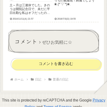
うちの紫陽花！綺麗でしょう
❀.(*´▽`*)❀.
土～月は三連休でした。きの
うは開院記念日で、未だに平
日出勤な私はオフだったので
す。丁度よかったので眼科に
2014/11/11(火) 21:57
2016/7/3(日) 19:55
コンタクトの定期検査に行っ
てきました。めっちゃ混んで
てぐったり…(=_=;)アメーバ
とか真菌とか角膜炎とか本気
で怖いんでコンタクトの取
コメント
り...
ぜひお気軽に☆
コメントを書き込む
ホーム
日記
普通の日記
This site is protected by reCAPTCHA and the Google
Privacy
Policy
and
Terms of Service
apply.