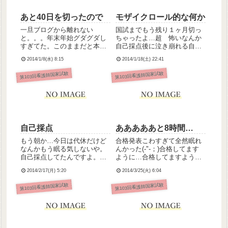
あと40日を切ったので
モザイクロール的な何か
一旦ブログから離れない
国試までもう残り１ヶ月切っ
と。。。年末年始グダグダし
ちゃったよ…超 怖いなんか
すぎてた。このままだと本気
自己採点後に泣き崩れる自分
で落ちる。やばすぎる。飽き
の姿が容易に想像できるよぉ
2014/1/8(水) 8:15
2014/1/18(土) 22:41
ただの嘔気ひどいだの呟いて
自分が落ちるのも当然嫌だし
る場合じゃなかった。ひどい
怖いけどそれ以上に怖いのは
第103回看護師国家試験
第103回看護師国家試験
のは成績だ馬鹿者め。ニュー
私一人が落ちることによって
ロンちゃんと繋がってんの
12年間合格率100％のうちの
か。あと39日しかない。39日
学校の実績を断ち切ってしま
後とかこ...
う...
自己採点
あああああと8時間…
もう朝か…今日は代休だけど
合格発表こわすぎて全然眠れ
なんかもう眠る気しないや。
んかった(-"-；)合格してます
自己採点してたんですよ。必
ように…合格してますよう
修は86％。あと4問間違えて
に…合格してますように…
2014/2/17(月) 5:20
2014/3/25(火) 6:04
たらアウトだった。落とさな
くてよかった本当に(ノ^Ｔ)一
第103回看護師国家試験
第103回看護師国家試験
般・状況は各社で解答がバラ
けてる設問があったのでバラ
けてるところは不正解とし
て...