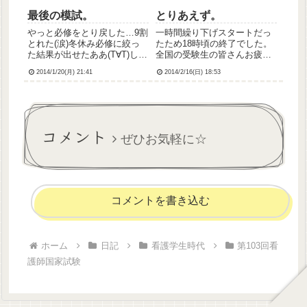
最後の模試。
とりあえず。
やっと必修をとり戻した…9割
一時間繰り下げスタートだっ
とれた(涙)冬休み必修に絞っ
たため18時頃の終了でした。
た結果が出せたああ(T∀T)しか
全国の受験生の皆さんお疲れ
し引き換えに一般状況の得点
さまでした(・ω・)
2014/1/20(月) 21:41
2014/2/16(日) 18:53
率が1割減＿ﾉ乙(､ﾝ､)＿なんだ
よこの質量(?)保存の法則は。
ケアレスミスくやしい。やっ
と必修9割とれたのに一般状況
で6割5...
コメント
ぜひお気軽に☆
コメントを書き込む
ホーム
日記
看護学生時代
第103回看
護師国家試験