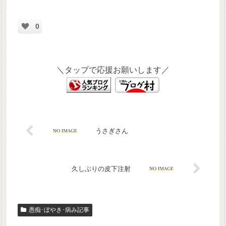
0
＼タップで応援お願いします／
うさぎさん
久しぶりの皮下注射
愚痴･ぼやき･病み記事