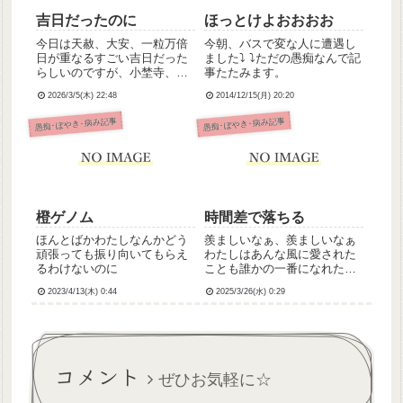
吉日だったのに
ほっとけよおおおお
今日は天赦、大安、一粒万倍
今朝、バスで変な人に遭遇し
日が重なるすごい吉日だった
ました⤵︎ ⤵︎ただの愚痴なんで記
らしいのですが、小埜寺、全
事たたみます。
然ダメダメでした。がっかり
2026/3/5(木) 22:48
2014/12/15(月) 20:20
😞久しぶりにガチガチに緊張
しちゃって出勤はしたものの
愚痴･ぼやき･病み記事
愚痴･ぼやき･病み記事
すぐ早退(たぶん欠勤扱いにな
ると思う)、帰宅後も落ち着か
なくて追加で不安時薬飲んで
横...
橙ゲノム
時間差で落ちる
ほんとばかわたしなんかどう
羨ましいなぁ、羨ましいなぁ
頑張っても振り向いてもらえ
わたしはあんな風に愛された
るわけないのに
ことも誰かの一番になれたこ
ともなかったしこれから先も
2023/4/13(木) 0:44
2025/3/26(水) 0:29
ないだろうからなるべくはや
くしにたいです
コメント
ぜひお気軽に☆