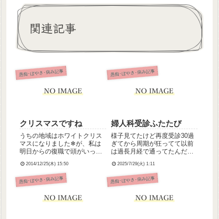
関連記事
愚痴･ぼやき･病み記事
愚痴･ぼやき･病み記事
クリスマスですね
婦人科受診ふたたび
うちの地域はホワイトクリス
様子見てたけど再度受診30過
マスになりました❄が、私は
ぎてから周期が狂ってて以前
明日からの復職で頭がいっぱ
は過長月経で通ってたんだけ
いいっぱいでクリスマスどこ
ど今度は止まってしまったん
2014/12/25(木) 15:50
2025/7/29(火) 1:11
ろじゃないです💦明日からま
ですよね、毎月めんどくさい
たちゃんと働けるのか、気が
なとは思ってても来なければ
愚痴･ぼやき･病み記事
愚痴･ぼやき･病み記事
気ではありません。こうして
来ないでやっぱり不安でこの
泣かずに日記を書けるぐらい
まま上がってしまうんだろか
には気分は落ち着いたのです
怖くて聞けなかった子ども授
が。※...
かり...