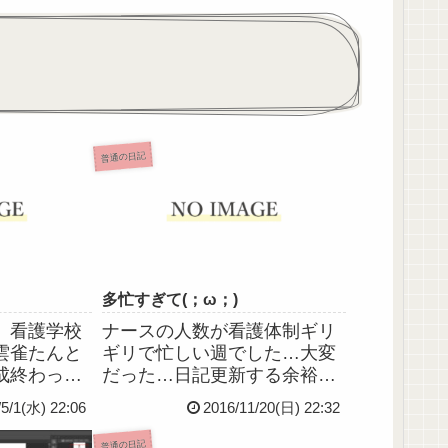
普通の日記
多忙すぎて(；ω；)
、看護学校
ナースの人数が看護体制ギリ
雲雀たんと
ギリで忙しい週でした…大変
成終わっち
だった…日記更新する余裕す
年取ったよ
らなく…明日からまた日勤で
/5/1(水) 22:06
2016/11/20(日) 22:32
ても独り身
すが疲れが取れておりません
変だよね
💦が、年末のボーナスのため
普通の日記