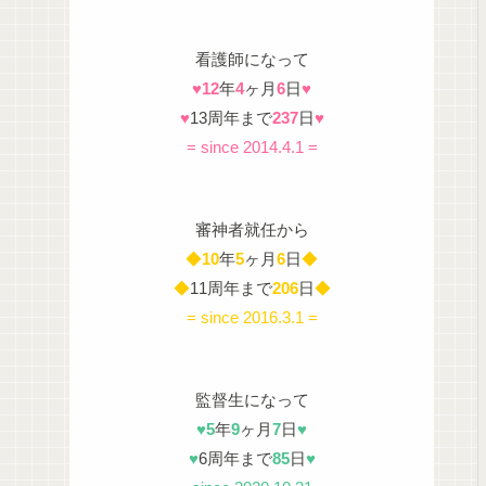
看護師になって
♥
12
年
4
ヶ月
6
日
♥
♥
13周年まで
237
日
♥
= since 2014.4.1 =
審神者就任から
◆
10
年
5
ヶ月
6
日
◆
◆
11周年まで
206
日
◆
= since 2016.3.1 =
監督生になって
♥
5
年
9
ヶ月
7
日
♥
♥
6周年まで
85
日
♥