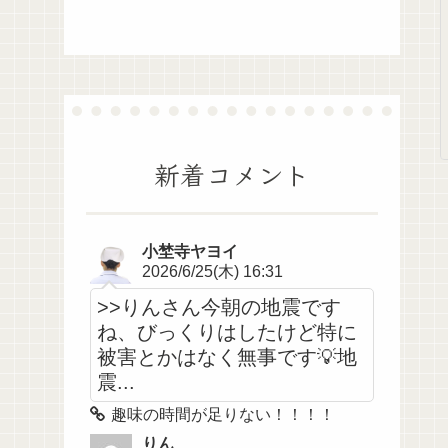
新着コメント
小埜寺ヤヨイ
2026/6/25(木) 16:31
>>りんさん今朝の地震です
ね、びっくりはしたけど特に
被害とかはなく無事です💡地
震...
趣味の時間が足りない！！！！
りん