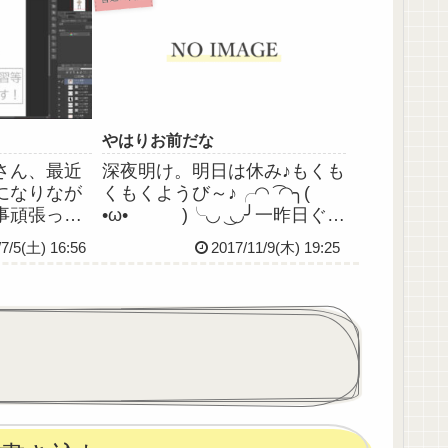
しながらシ
に患者さんのために月曜から
いたやっぱ
また頑張らねばです。では今
合うし安心
日はここまで、おやすみなさ
い。
やはりお前だな
さん、最近
深夜明け。明日は休み♪もくも
になりなが
くもくようび～♪╭◜◝ ͡ ◜◝╮(
事頑張って
•ω• )╰◟◞ ͜ ◟◞╯一昨日ぐら
今の職場の
いから唇の端がピリピリする
/7/5(土) 16:56
2017/11/9(木) 19:25
ですね、ポ
ので、こりゃ近いうちに口唇
栄養つない
ヘルペスが出るな…と踏んで
たりしてる
いたらやっぱり出た。今回は
って言って
早い段階で気付いて軟膏(ｱﾗ...
、コミュニ