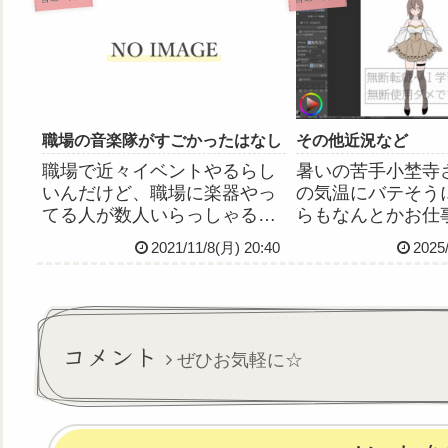
てぐったり…(=_=;)アメーバ
等々、いろいろ話
とか真菌とか角膜炎とか本気
ョッピングして歩
で怖いんでコンタクトの取
雲雀たんとは話し
り...
する今度...
職場の音楽隊がすごかったはなし
その他近況など
職場で近々イベントやるらし
暑いの苦手小埜寺
いんだけど、職場に楽器やっ
の気温にバテそう
てる人が数人いらっしゃるの
らもなんとかお仕
で、演奏をするということに
おります。ほんと
2021/11/8(月) 20:40
2025
なり、今日予行練習してたん
みなさん優しくて
ですがそれがすごかったのよ
ンコツなりに経管
😳全然自信ないと言いながら
だりコール対応し
も上手に演奏してたクラリネ
とありがとねー！
ットの若手介護スタッフさん
くれたりするので
コメント
ぜひお気軽に☆
小柄な...
ケーシ...