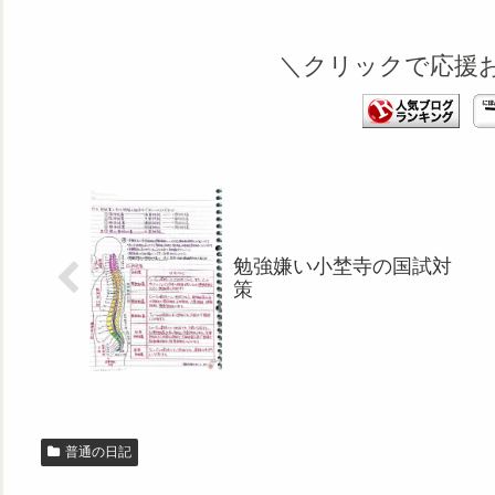
＼クリックで応援
勉強嫌い小埜寺の国試対
策
普通の日記