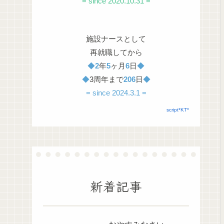
= since 2020.10.31 =
施設ナースとして
再就職してから
◆
2
年
5
ヶ月
6
日
◆
◆
3周年まで
206
日
◆
= since 2024.3.1 =
script*KT*
新着記事