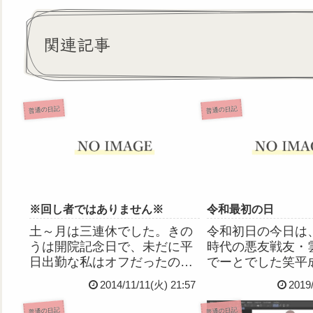
関連記事
普通の日記
普通の日記
※回し者ではありません※
令和最初の日
土～月は三連休でした。きの
令和初日の今日は
うは開院記念日で、未だに平
時代の悪友戦友・
日出勤な私はオフだったので
でーとでした笑平
す。丁度よかったので眼科に
ゃったね、私らも
2014/11/11(火) 21:57
2019
コンタクトの定期検査に行っ
ねアラサーになっ
てきました。めっちゃ混んで
だぁお互い仕事大
普通の日記
普通の日記