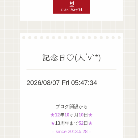
記念日♡(人’v`*)
2026/08/07 Fri 05:47:35
ブログ開設から
★
12
年
10
ヶ月
10
日
★
★
13周年まで
52
日
★
= since 2013.9.28 =