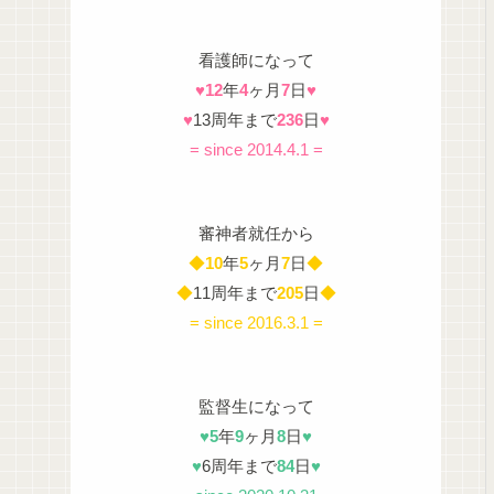
看護師になって
♥
12
年
4
ヶ月
7
日
♥
♥
13周年まで
236
日
♥
= since 2014.4.1 =
審神者就任から
◆
10
年
5
ヶ月
7
日
◆
◆
11周年まで
205
日
◆
= since 2016.3.1 =
監督生になって
♥
5
年
9
ヶ月
8
日
♥
♥
6周年まで
84
日
♥