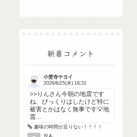
新着コメント
小埜寺ヤヨイ
2026/6/25(木) 16:31
>>りんさん今朝の地震です
ね、びっくりはしたけど特に
被害とかはなく無事です💡地
震...
趣味の時間が足りない！！！！
りん