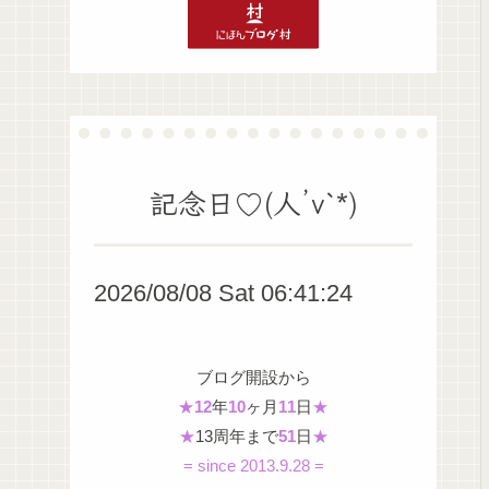
記念日♡(人’v`*)
2026/08/08 Sat 06:41:25
ブログ開設から
★
12
年
10
ヶ月
11
日
★
★
13周年まで
51
日
★
= since 2013.9.28 =