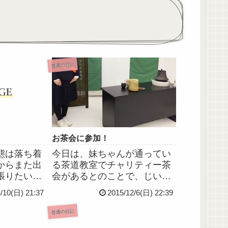
普通の日記
お茶会に参加！
態は落ち着
今日は、妹ちゃんが通ってい
からまた出
る茶道教室でチャリティー茶
張りたい
会があるとのことで、じいち
いたちに仕
ゃんばあちゃんと一緒に参加
4/10(日) 21:37
2015/12/6(日) 22:39
働かなきゃ
して参りました🍵🍡立礼席で
屋のかわい
スタンバる妹ちゃんの図。妹
普通の日記
ちにも会い
ちゃん、茶道を習い始めてま