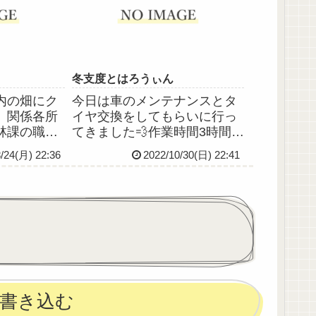
彼女”は彼
だ数ヶ月そこそこしか経って
スはベテラ
いないのだけど、立派にお点
前をし...
冬支度とはろうぃん
内の畑にク
今日は車のメンテナンスとタ
、関係各所
イヤ交換をしてもらいに行っ
林課の職員
てきました💨作業時間3時間ぐ
取されたり
らいかかるとのことで代車が
8/24(月) 22:36
2022/10/30(日) 22:41
騒ぎでした
出たので、作業が終わるのを
ときは沢を
待つ間、ショッピングモール
居たんです
で時間をつぶしていたんです
い至近距離
が、ハロウィンのイベントが
屋からもバ
あったのか仮装してるお子さ
んや...
書き込む