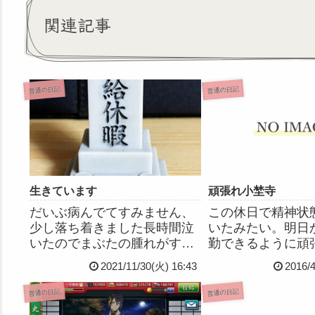
関連記事
普通の日記
普通の日記
生きています
頑張れ小埜寺
だいぶ病んでてすみません、
この休日で精神状
少し落ち着きました長時間泣
いたみたい。明日
いたのでまぶたの腫れがすご
勤できるように頑
いことになってます二十歳の
な。下のきょうだ
2021/11/30(火) 16:43
2016/
ころODで閉鎖病棟に入院した
送りできるように
とき「泣き止まないとお家帰
だし、寝たきり部
普通の日記
普通の日記
れないよ！」と看護師さんに
いおばあちゃんた