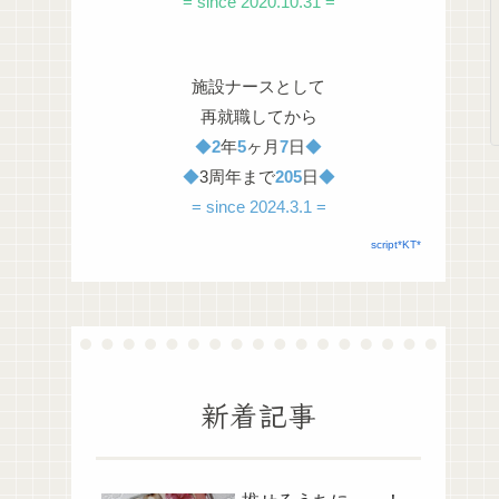
= since 2020.10.31 =
施設ナースとして
再就職してから
◆
2
年
5
ヶ月
7
日
◆
◆
3周年まで
205
日
◆
= since 2024.3.1 =
script*KT*
新着記事