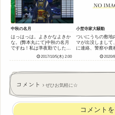
叱られたのを思い出しました
たいな。私は私、“
あれから10年近く経ってもう
女。ベテランナー
す...
ンナー...
中秋の名月
小埜寺家大騒動
はっはっは。よきかなよきか
ついにうちの敷地
な。(弊本丸にて)中秋の名月
マが出没しまして
ですね！私は準夜勤でした！
に連絡、警察や農
うちの病院、準夜勤者には患
さんが来て事情聴
2017/10/5(木) 2:00
2020/
者さんの夕食と同じメニュー
なんやかんやで大
の給食が出るのですが…みて
😫クマ、前回見た
ください！これ！じゃじゃー
挟んだ山の斜面に
ん！！！！うさぎのはんばー
けど、今回すっご
ぐ！かわいくないですか、こ
にいてわたしの部
コメント
ぜひお気軽に☆
れ！...
ッチリ...
コメントを