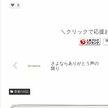
0
＼クリックで応援
さよならありがとう声の
限り
普通の日記